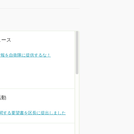
もな活動
ュース
に関する要望書を区長に提出しました
情報を自衛隊に提供するな！
もな活動
区政アンケートを実施しています！
活動
に関する要望書を区長に提出しました
議団ニュース