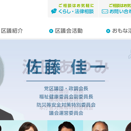
つ子
りあき
ゆみ
一
けき
な
子
出産・子育て・
暮らし・医療・
住宅・まちづく
原発・放射能
平和へのとりく
まちの話題
お知らせ