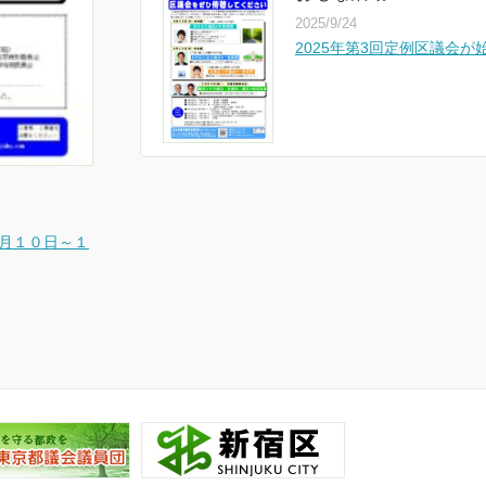
2025/9/23
2025/9/24
２０２５年 第１回定例会
2025年第3回定例区議会が始
区議会活動
｜
区
区議会活動
｜
おもな
2025/9/23
2025/9/23
６月１０日～１
2024年第3回・第4回定
２０２５年第２０回 新宿
区議会活動
｜
お知ら
区議会活動
｜
お
2024/11/27
2024/11/27
2024年第4回定例区議会が始
2024年第4回定例区議会が始