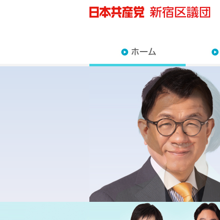
近藤な
川村の
沢田あ
佐藤佳
藤原た
高月ま
杉山直