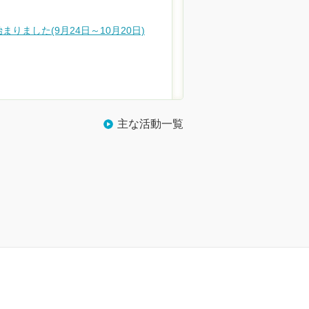
報告 区議団ニュース
まりました(9月24日～10月20日)
主な活動一覧
議団ニュース
活動
例会報告の区議団ニュースを発行しました
区政アンケートを実施しています！
せ
知らせ
まります(11月28日～12月9日)
まります(11月28日～12月9日)