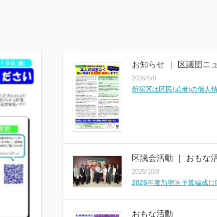
区議会活動
｜
お
お知らせ
｜
区議団ニ
2025/10/8
2026/6/8
2026年度新宿区予算編成
新宿区は区民(若者)の個人
区議会活動
｜
お
2025/9/23
２０２５年第２０回 新宿
区議会活動
｜
おもな
2025/10/8
2026年度新宿区予算編成
区議会活動
｜
区
おもな活動