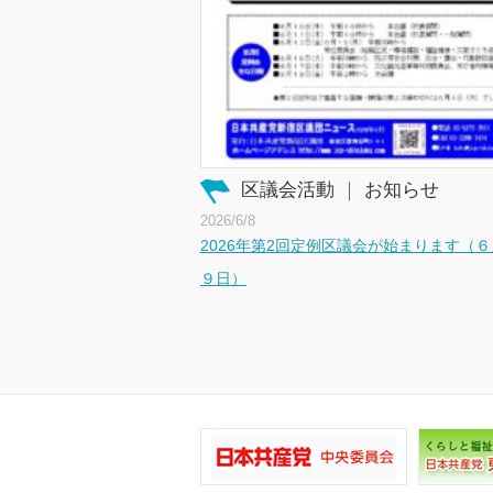
区議会活動
｜
お知らせ
2026/6/8
2026年第2回定例区議会が始まります（
９日）