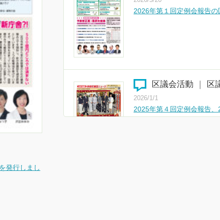
2026年第１回定例会報告
区議会活動
｜
区
2026/1/1
2025年第４回定例会報告、
ました
ス
スを発行しまし
区議会活動
｜
区
2025/11/27
2025年第2回・第3回定