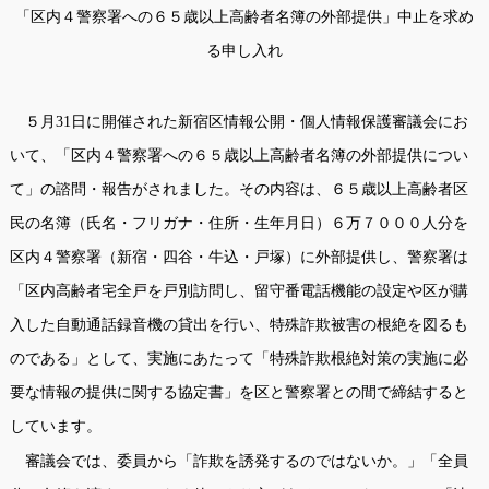
「区内４警察署への６５歳以上高齢者名簿の外部提供」中止を求め
る申し入れ
５月
31
日に開催された新宿区情報公開・個人情報保護審議会にお
いて、「区内４警察署への６５歳以上高齢者名簿の外部提供につい
て」の諮問・報告がされました。その内容は、６５歳以上高齢者区
民の名簿（氏名・フリガナ・住所・生年月日）６万７０００人分を
区内４警察署（新宿・四谷・牛込・戸塚）に外部提供し、警察署は
「区内高齢者宅全戸を戸別訪問し、留守番電話機能の設定や区が購
入した自動通話録音機の貸出を行い、特殊詐欺被害の根絶を図るも
のである」として、実施にあたって「特殊詐欺根絶対策の実施に必
要な情報の提供に関する協定書」を区と警察署との間で締結すると
しています。
審議会では、委員から「詐欺を誘発するのではないか。」「全員