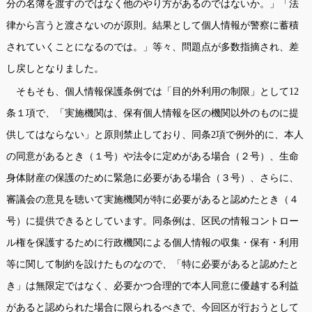
分の名簿を渡すのではなく他のやり方があるのではないか。」「法
律から言うと渡さないのが原則。結果として個人情報が警察に蓄積
されていくことになるのでは。」等々、問題点が多数指摘され、差
し戻しとなりました。
そもそも、個人情報保護条例では「目的外利用の制限」として
12
条１項で、「実施機関は、保有個人情報を区の機関以外のものに提
供してはならない」と原則禁止しており、同条
2
項で例外的に、本人
の同意があるとき（１号）や法令に定めがある場合（２号）、生命
身体財産の保護のために緊急に必要がある場合（３号）、さらに、
審議会の意見を聴いて実施機関が特に必要があると認めたとき（４
号）に提供できるとしています。同条例は、区民の情報コントロー
ル権を保護するために行政機関による個人情報の収集・保有・利用
等に関して制約を設けたものなので、「特に必要があると認めたと
き」は無限定ではなく、必要かつ合理的で本人同意に優越する利益
があると認められた場合に限られるべきで、今回区が行おうとして