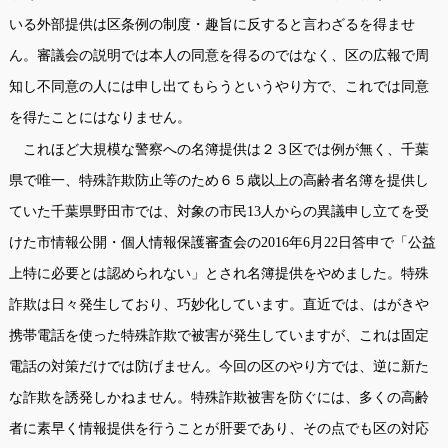
いる外部提供は区条例の制度・趣旨に反すると言わざるを得ませ
ん。審議会の説明では本人の同意を得るのではなく、区の広報で周
知し不同意の人には申し出てもらうというやり方で、これでは同意
を得たことにはなりません。
これほど大規模な警察への名簿提供は２３区では例が無く、千葉
県で唯一、特殊詐欺防止等のため６５歳以上の高齢者名簿を提供し
ていた千葉県野田市では、対象の市民
13
人からの異議申し立てを受
けた市情報公開・個人情報保護審査会の
2016
年
6
月
22
日答申で「公益
上特に必要とは認められない」とされ名簿提供をやめました。特殊
詐欺は日々発生しており、巧妙化しています。直近では、はがきや
携帯電話を使った特殊詐欺で被害が発生していますが、これは固定
電話の対策だけでは防げません。今回の区のやり方では、逆に新た
な詐欺を誘発しかねません。特殊詐欺被害を防ぐには、多くの高齢
者に素早く情報提供を行うことが肝要であり、その点でも区の対応