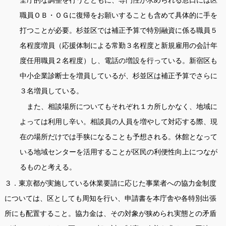
職員ＯＢ・ＯＧに復帰をお願いすることも含めて具体的に手を
打つことが必要。杉並区では補正予算で特別融資に係る職員５
名程度増員（応援体制による常勤３名程度と新規雇用の会計年
度任用職員２名程度）し、電話の増設を行っている。新宿区も
中小企業診断士を増員しているが、杉並区は補正予算でさらに
３名増員している。
また、相談場所についてもそれぞれ１カ所しかなく、地域に
よっては利用し辛い。相談員の人員を増やして対応する際、現
在の場所だけでは手狭になることも予想される。休館となって
いる地域センターを活用することが区民の利便性向上につなが
るものと考える。
３．東京都が実施している休業要請に応じた事業者への協力金制度
については、区としても周知を行い、申請書を本庁舎や各特別出張
所にも配置すること。協力金は、その対象が狭められ実態との矛盾