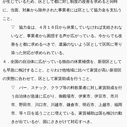
が生じているため、区として都に対し制度の改善を求めると同時
に、当面、対象から除外された事業者には区として協力金を支払う
こと。
▽ 協力金は、４月１６日から休業していなければ支給されな
いなど、事業者から困惑する声が広がっている。今からでも改
善をと都に求めるべきで、遺漏のないよう区として区民に寄り
添った対応が求められている。
４．全国の自治体に広がっている独自の休業補償を、新宿区として
も早急に検討すること。とりわけ他地域に比べて家賃が高い新宿区
の実態に合わせて、区として家賃助成を行うこと。
▽ バー、スナック、クラブ等の料飲業者に対し家賃助成を行
う自治体が急速に広がり、御殿場市、伊東市、伊豆市、市川
市、野田市、川口市、川越市、鎌倉市、明石市、上越市、福岡
市、等々日を追うごとに増えている。家賃補助は国も検討の動
きが出ているが、国にさきがけて対応すべき。