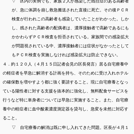
▽ 区内の実例でも、家族２人が感染した既往症のある高齢者
が、急に体調を崩し救急搬送された直後に死亡。その後ＰＣＲ
検査が行われこの高齢者も感染していたことがわかった。しか
し、残された高齢者の配偶者は、濃厚接触者で高齢であるにも
かかわらずＰＣＲ検査を拒否されている。家族間での感染拡大
が問題視されている中、濃厚接触者には症状がなかったとして
もＰＣＲ検査を実施しなければ感染拡大は防止できない。
４．約１２０人（４月１５日記者会見の区長発言）居る自宅療養中
の軽症者を早急に解消する計画を持ち、そのために受け入れホテル
の確保数を増やすよう都に強く要請すること。現に自宅療養となっ
ている陽性者に対する支援を抜本的に強化し、無料配食サービスを
行うなど特に単身者については早急に実施すること。また、自宅療
養中の軽症者に血中酸素濃度測定器を貸与し、急変を未然に対応す
ること。
▽ 自宅療養の解消は既に申し入れてきた問題。区長が４月１