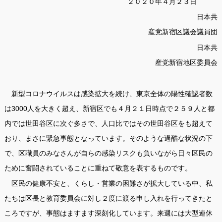
２０２０年４月２３日
日本共
産党新宿区議会議員団
日本共
産党新宿地区委員会
新型コロナウイルスは感染拡大を続け、東京全体の陽性確認者数
は3000人を大きく超え、新宿区でも４月２１日時点で２５９人と都
内では世田谷区に次ぐ多さで、人口比ではその世田谷区をも超えて
おり、まさに緊急事態となっています。そのような過酷な状況の下
で、区職員のみなさんが自らの感染リスクも負いながら日々区民の
ために奮闘されていることに重ねて敬意を表するものです。
区民の健康不安と、くらし・営業の困難さが拡大している中、私
たちは区長と教育委員会に対し２度に渡る申し入れを行ってきたと
ころですが、事態はますます深刻化しています。来週には大型連休