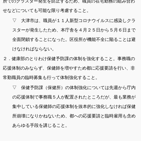
所でのクラスター発生を防止するため、職員の在宅勤務の組み合わ
せなどについても可能な限り考慮すること。
▽ 大津市は、職員が１１人新型コロナウイルスに感染しクラ
スターが発生したため、本庁舎を４月２５日から５月６日まで
全面閉鎖することになった。区役所が機能不全に陥ることは避
けなければならない。
２．健康部のとりわけ保健予防課の体制を強化すること。事務職の
応援体制のみならず、保健師を増やすため都に応援要請を行い、非
常勤職員の臨時募集も行って体制強化すること。
▽ 保健予防課（保健所）の体制強化については先週から庁内
の応援体制で事務職５人が配置されたところだが、最も業務が
集中している保健師の応援体制を抜本的に強化しなければ保健
所崩壊になりかねないため、都への応援要請と臨時雇用も含め
あらゆる手段を講じること。