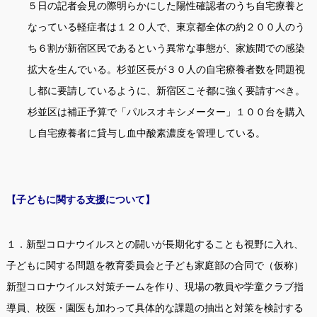
５日の記者会見の際明らかにした陽性確認者のうち自宅療養と
なっている軽症者は１２０人で、東京都全体の約２００人のう
ち６割が新宿区民であるという異常な事態が、家族間での感染
拡大を生んでいる。杉並区長が３０人の自宅療養者数を問題視
し都に要請しているように、新宿区こそ都に強く要請すべき。
杉並区は補正予算で「パルスオキシメーター」１００台を購入
し自宅療養者に貸与し血中酸素濃度を管理している。
【子どもに関する支援について】
１．新型コロナウイルスとの闘いが長期化することも視野に入れ、
子どもに関する問題を教育委員会と子ども家庭部の合同で（仮称）
新型コロナウイルス対策チームを作り、現場の教員や学童クラブ指
導員、校医・園医も加わって具体的な課題の抽出と対策を検討する