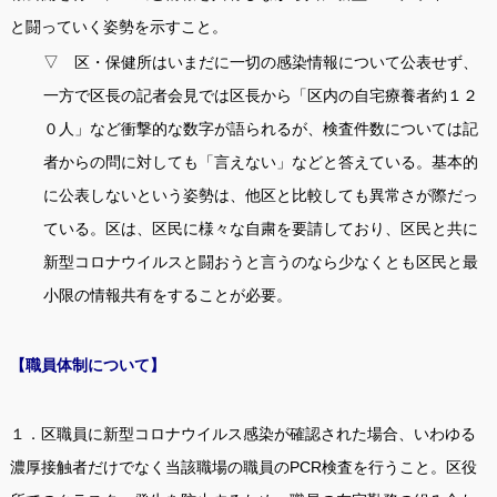
と闘っていく姿勢を示すこと。
▽ 区・保健所はいまだに一切の感染情報について公表せず、
一方で区長の記者会見では区長から「区内の自宅療養者約１２
０人」など衝撃的な数字が語られるが、検査件数については記
者からの問に対しても「言えない」などと答えている。基本的
に公表しないという姿勢は、他区と比較しても異常さが際だっ
ている。区は、区民に様々な自粛を要請しており、区民と共に
新型コロナウイルスと闘おうと言うのなら少なくとも区民と最
小限の情報共有をすることが必要。
【職員体制について】
１．区職員に新型コロナウイルス感染が確認された場合、いわゆる
濃厚接触者だけでなく当該職場の職員のPCR検査を行うこと。区役