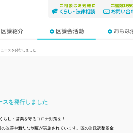
つ子
りあき
ゆみ
一
けき
な
子
出産・子育て・
暮らし・医療・
住宅・まちづく
原発・放射能
平和へのとりく
まちの話題
お知らせ
ニュースを発行しました
ースを発行しました
くらし・営業を守るコロナ対策を！
口の改善や新たな制度が実施されています。区の財政調整基金