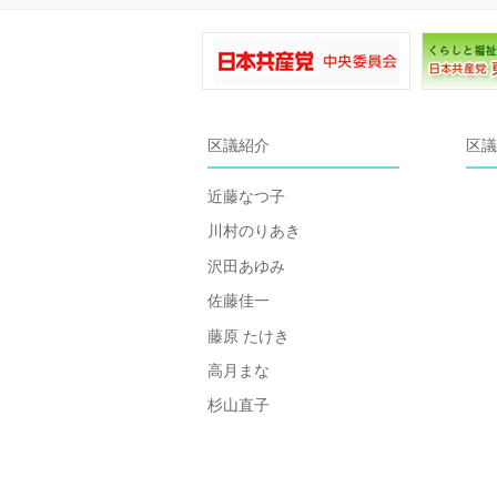
区議紹介
区議
近藤なつ子
川村のりあき
沢田あゆみ
佐藤佳一
藤原 たけき
高月まな
杉山直子