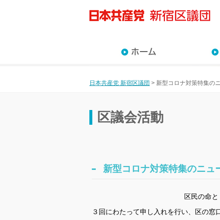
近藤な
川村の
沢田あ
佐藤佳
藤原た
高月ま
杉山直
日本共産党 新宿区議団
>
新型コロナ対策特集の
区議会活動
新型コロナ対策特集のニュ
区民の命と
３回にわたって申し入れを行い、区の窓