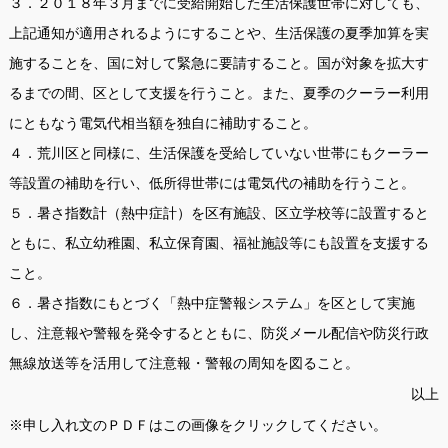
３．２０１８年３月までに受給開始した生活保護世帯に対しても、
上記通知が適用されるようにすることや、生活保護の夏季加算を実
施することを、国に対して緊急に要請すること。国が対象を拡大す
るまでの間、区として支援を行うこと。また、夏季のクーラー利用
にともなう電気代相当額を独自に補助すること。
４．荒川区と同様に、生活保護を受給していない世帯にもクーラー
等設置の補助を行い、低所得世帯には電気代の補助を行うこと。
５．暑さ指数計（熱中症計）を区有施設、区立学校等に設置すると
ともに、私立幼稚園、私立保育園、福祉施設等にも設置を支援する
こと。
６．暑さ指数にもとづく「熱中症警報システム」を区として実施
し、注意報や警報を発令するとともに、防災メール配信や防災行政
無線放送等を活用して注意報・警報の周知を図ること。
以上
※申し入れ文のＰＤＦはこの画像をクリックしてください。