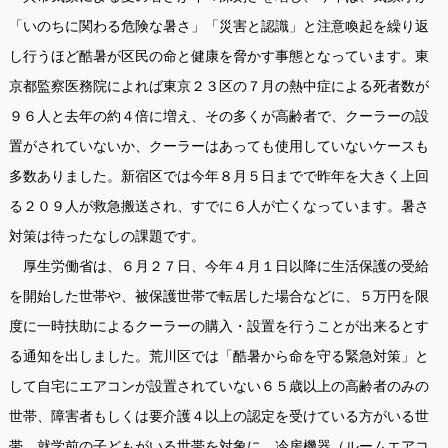
「いのちに関わる危険な暑さ」「災害と認識」と注意喚起を繰り返
し行うほど酷暑が区民の命と健康を脅かす事態となっています。東
京都監察医務院によれば東京２３区の７月の熱中症による死者数が
９６人と去年の約４倍に増え、その多くが高齢者で、クーラーの設
置がされていないか、クーラーはあっても使用していないケースも
多数ありました。新宿区では今年８月５日までで昨年を大きく上回
る２０９人が救急搬送され、すでに６人が亡くなっています。暑さ
対策は待ったなしの課題です。
厚生労働省は、６月２７日、今年４月１日以降に生活保護の受給
を開始した世帯や、被保護世帯で転居した場合などに、５万円を限
度に一時扶助によるクーラーの購入・設置を行うことが出来るとす
る通知を出しました。荒川区では「酷暑から命を守る緊急対策」と
して自宅にエアコンが設置されていない６５歳以上の高齢者のみの
世帯、障害者もしくは要介護４以上の認定を受けている方がいる世
帯、就学前の子どもがいる世帯を対象に、冷房機器（ルームエアコ