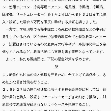
ン・窓用エアコン・冷房専用エアコン、扇風機、冷風機、冷風扇、
除湿機、サーキュレーター）を７月２４日から８月３１日までに購
入・設置した場合５万円を限度に助成する措置を講じました。
一方で、学校現場でも熱中症による死亡や救急搬送などの事例が
発生しているため、区立学校では普通教室全てと特別教室へのクー
ラー設置はされているものの夏休みの行事やプール指導の中止を余
儀なくされるなど、教育活動にも支障を来す事態となっています。
よって、私たち区議団は、下記の緊急対策を求めます。
記
１．酷暑から区民の命と健康を守るため、全庁上げて総点検し、き
め細かな暑さ対策を行うこと。
２．６月２７日の厚労省通知に該当する被保護世帯に対しては、個
別の周知と購入・設置までケースワーカーがきめ細かく援助し、対
象世帯で未設置が残されないようケースを把握すること。