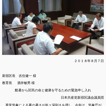
２０１８年８月７日
新宿区長 吉住健一 様
教育長 酒井敏男 様
酷暑から区民の命と健康を守るための緊急申し入れ
日本共産党新宿区議会議員団
異常気象による夏の暑さが年々深刻さを増し、今年は、気象庁が