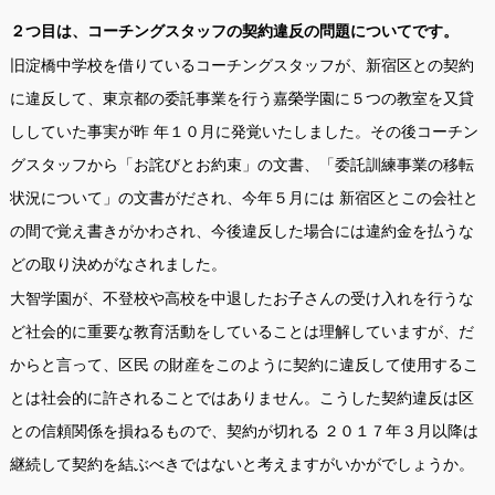
２つ目は、コーチングスタッフの契約違反の問題についてです。
旧淀橋中学校を借りているコーチングスタッフが、新宿区との契約
に違反して、東京都の委託事業を行う嘉榮学園に５つの教室を又貸
ししていた事実が昨 年１０月に発覚いたしました。その後コーチン
グスタッフから「お詫びとお約束」の文書、「委託訓練事業の移転
状況について」の文書がだされ、今年５月には 新宿区とこの会社と
の間で覚え書きがかわされ、今後違反した場合には違約金を払うな
どの取り決めがなされました。
大智学園が、不登校や高校を中退したお子さんの受け入れを行うな
ど社会的に重要な教育活動をしていることは理解していますが、だ
からと言って、区民 の財産をこのように契約に違反して使用するこ
とは社会的に許されることではありません。こうした契約違反は区
との信頼関係を損ねるもので、契約が切れる ２０１７年３月以降は
継続して契約を結ぶべきではないと考えますがいかがでしょうか。