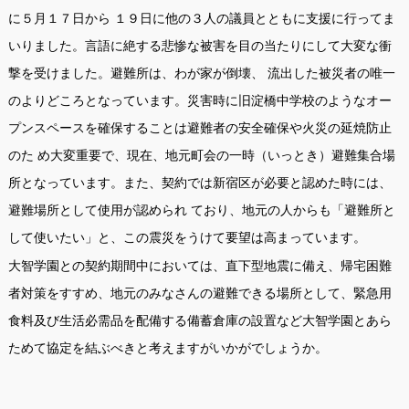
に５月１７日から １９日に他の３人の議員とともに支援に行ってま
いりました。言語に絶する悲惨な被害を目の当たりにして大変な衝
撃を受けました。避難所は、わが家が倒壊、 流出した被災者の唯一
のよりどころとなっています。災害時に旧淀橋中学校のようなオー
プンスペースを確保することは避難者の安全確保や火災の延焼防止
のた め大変重要で、現在、地元町会の一時（いっとき）避難集合場
所となっています。また、契約では新宿区が必要と認めた時には、
避難場所として使用が認められ ており、地元の人からも「避難所と
して使いたい」と、この震災をうけて要望は高まっています。
大智学園との契約期間中においては、直下型地震に備え、帰宅困難
者対策をすすめ、地元のみなさんの避難できる場所として、緊急用
食料及び生活必需品を配備する備蓄倉庫の設置など大智学園とあら
ためて協定を結ぶべきと考えますがいかがでしょうか。