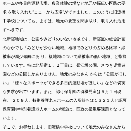
ホームや多目的運動広場、農業体験の場など地元や幅広い区民の要
求 を取り入れた“ここ・から広場”ができました。このように旧淀橋
中学校についても、まずは、地元の要望を聞き取り、取り入れ活用
すべきです。
北新宿地域は、公園やみどりの少ない地域です。新宿区の総合計画
のなかでも「みどりが少ない地域。地域でみどりの占める比率・緑
被率が減少傾向にあ り、榎地域についで緑被率の低い地域」と指摘
しています。特に北新宿１，２丁目は、蜀江坂公園、さつき児童遊
園などの公園しかありません。地元のみなさん からは「公園がほし
い」「様々なスポーツができる多目的運動場がほしい」などの切実
な要求が出ています。また、認可保育園の待機児童は５月１日現
在、 ２０９人。特別養護老人ホームの入所待ちは１３２１人と認可
保育園や特別養護老人ホームの増設は、区政の最重要課題となって
います。
そこで、お尋ねします。旧淀橋中学校について地元のみなさんから