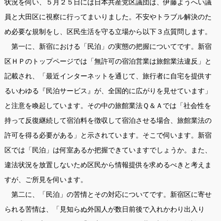
状況を伺い、５月２５日には日本共産党区議団は、伊藤ようへい議
員と大田区に視察に行ってまいりました。不安やトラブル解決のた
め必要な規制をし、区民生活を守る立場から以下３点質問します。
第一に、新宿における「民泊」の実態の把握についてです。新宿
区ＨＰのトップページでは「無許可の宿泊営業は旅館業法違反」と
記載され、「最近インターネットを通じて、旅行者に自宅を提供す
るいわゆる『民泊サービス』が、全国的に広がりを見せています」
と注意を喚起しています。その中の旅館業法Ｑ＆Ａでは「社会性を
持って反復継続して宿泊料を徴収して宿泊させる場合、旅館業法の
許可を得る必要がある」と示されています。そこで伺います。新宿
区では「民泊」は何室あるか把握できていますでしょうか。また、
違法状況を放置しないため区民から情報提供を求めるべきと考えま
すが、ご所見を伺います。
第二に、「民泊」の苦情とその対応についてです。新宿区に寄せ
られる苦情は、「見知らぬ外国人が数日前後で入れかわり出入り