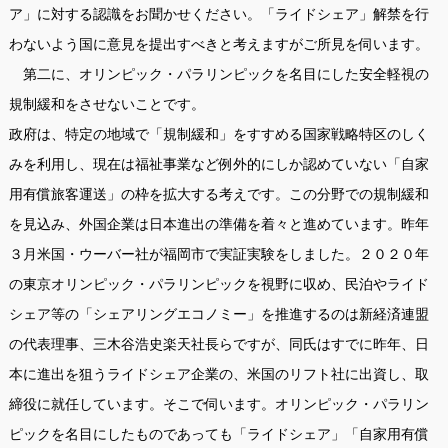
ア」に対する認識をお聞かせください。「ライドシェア」解禁を行
わないよう国に意見を提出すべきと考えますがご所見を伺います。
第二に、オリンピック・パラリンピックを名目にした安全軽視の
規制緩和をさせないことです。
政府は、特定の地域で「規制緩和」をすすめる国家戦略特区のしく
みを利用し、現在は福祉事業など例外的にしか認めていない「自家
用有償旅客運送」の枠を拡大する考えです。この分野での規制緩和
を見込み、外国企業は日本進出の準備を着々と進めています。昨年
３月米国・ウーバー社が福岡市で実証実験をしました。２０２０年
の東京オリンピック・パラリンピックを視野に収め、民泊やライド
シェア等の「シェアリングエコノミー」を推進するのは新経済連盟
の代表理事、三木谷浩史楽天社長らですが、同氏はすでに昨年、日
本に進出を狙うライドシェア企業の、米国のリフト社に出資し、取
締役に就任しています。そこで伺います。オリンピック・パラリン
ピックを名目にしたものであっても「ライドシェア」「自家用有償