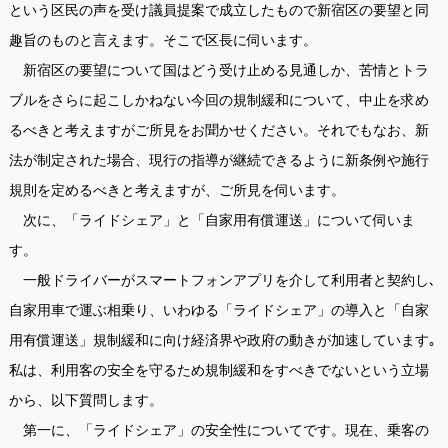
という区民の声を受け議員提案で成立したもので新宿区の要望と同
趣旨のものと言えます。そこで区長に伺います。
新宿区の要望について国はどう受け止める見通しか、苦情とトラ
ブルをさらに起こしかねない今回の規制緩和について、中止を求め
るべきと考えますがご所見をお聞かせください。それでもなお、新
法が制定された場合、現行の指導が継続できるように新条例や施行
規則を定めるべきと考えますが、ご所見を伺います。
次に、「ライドシェア」と「自家用有償運送」について伺いま
す。
一般ドライバーがスマートフォンアプリを介して利用者と契約し､
自家用車で運ぶ相乗り、いわゆる「ライドシェア」の導入と「自家
用有償運送」規制緩和に向け経済界や政府の動きが加速しています｡
私は、利用客の安全を守るため規制緩和をすべきでないという立場
から、以下質問します。
第一に、「ライドシェア」の安全性についてです。現在、乗客の