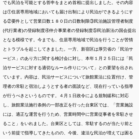
でも民泊を可能とする答申をまとめ首相に提出しました。その内容
は①住居専用地域においても届け出制により民泊ができるようにす
る②要件として営業日数１８０日の日数制限③民泊施設管理者制度
(代行業者)の登録制度④仲介事業者の登録制度⑤民泊新法の国会提出
となる模様です。今までも、住居専用地域で民泊を行うことが苦情
とトラブルを起こしてきました。一方、新宿区は厚労省の「民泊サ
ービス」のあり方に関する検討会に対し、本年１月２５日には「民
泊サービスに対する適切なルール作りについて」との要望を出され
ています。内容は、民泊サービスについて旅館業法に位置付け、管
理者の常駐と宿泊しようとする者の面談など、現在行っている指導
が行うべきというものです。４月１日政令による規制緩和に対応
し、旅館業法施行条例の一部改正を行った台東区では、「営業施設
には、適正な運営を行うため、営業時間中に営業従事者を常駐させ
ること」をいれました。台東区としては、常駐するのが当たり前と
いう前提で指導してきたものの、今後、違法な民泊が増えては困る