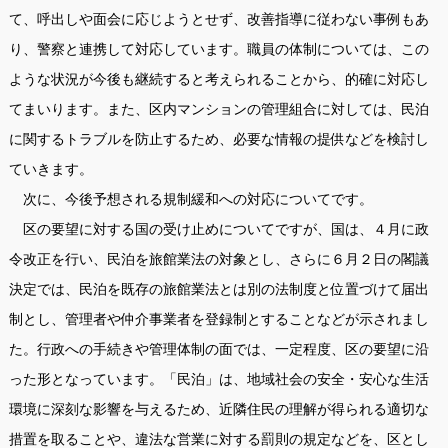
て、呼出しや面会に応じようとせず、改善指導に従わない事例もあ
り、警察と連携して対応しています。職員の体制については、この
ような状況が今後も継続すると考えられることから、的確に対応し
てまいります。また、区内マンションの管理組合に対しては、民泊
に関するトラブルを防止するため、必要な情報の提供などを検討し
ていきます。
次に、今後予想される規制緩和への対応についてです。
区の要望に対する国の受け止めについてですが、国は、４月に政
令改正を行い、民泊を旅館業法の対象とし、さらに６月２日の閣議
決定では、民泊を既存の旅館業法とは別の法制度と位置づけて届出
制とし、管理者や仲介事業者を登録制とすることなどが示されまし
た。行政への手続きや管理体制の面では、一定程度、区の要望に沿
った形となっています。「民泊」は、地域社会の安全・安心な生活
環境に深刻な影響を与えるため、近隣住民の理解が得られる適切な
措置を取ることや、違法な営業に対する罰則の規定などを、区とし