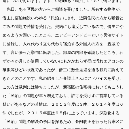
送について伺います。まず、いわゆる「民泊」について伺います。
先日、ある区民の方からご相談を受けました。所有する物件が、
借主に宿泊施設いわゆる「民泊」にされ、近隣住民の方から騒音と
ごみの問題で苦情を受けた。契約にも違反しているので、借主にや
めるようお願いしたところ、エアビーアンドビーという民泊サイト
に登録し、入れ代わり立ち代わり宿泊する外国人の方を「親戚で
す」言い張った挙句に転居した。部屋の内部を確認したところ、わ
ずか４か月しか使用していないにもかかわらず壁は汚れエアコンの
破損等ひどい状況であったが、借主に敷金返還を迫る裁判に訴えて
きたとのことです。私の紹介した弁護士さんにアドバイスを受け、
この方は裁判には勝ちましたが、新宿区の住宅街においてもこうし
た「民泊」の問題が年々増えており、許可を受けずに営業している
疑いがあるなどの苦情は、２０１３年度は３件、２０１４年度は６
件でしたが、２０１５年度は９５件に上っています。深刻化する
「民泊」問題の解決の糸口を探るため、条例改正を行った台東区に