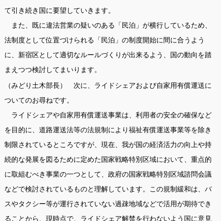
て引き続き国に要望していきます。
また、既に違法営業の疑いのある「民泊」が横行しているため、
法制度として位置づけられる「民泊」の制度開始に間に合うよう
に、新宿区として適切なルールづくりが出来るよう、国の動向を踏
まえつつ検討してまいります。
（みどり土木部長） 次に、ライドシェアおよび自家用有償運送に
ついてのお尋ねです。
ライドシェアや自家用有償運送事業は、利用者の安全の確保など
を目的に、道路運送法等の法規制により福祉有償運送事業等を除き
制限されているところですが、現在、我が国の経済活力の向上や持
続的な発展を図るために定めた国家戦略特別区域において、重点的
に取組むべき事業の一つとして、政府の国家戦略特別区域諮問会議
などで検討されているものと理解しています。この規制緩和は、バ
スやタクシー等が運行されていない過疎地域などで活用が期待でき
ることから、現時点で、ライドシェア解禁を行わないよう国に意見