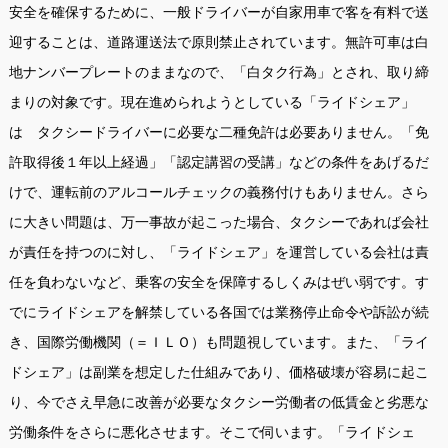
安全を確保するために、一般ドライバーが自家用車で客を有料で送
迎することは、道路運送法で原則禁止されています。無許可車は白
地ナンバープレートのままなので、「白タク行為」とされ、取り締
まりの対象です。現在進められようとしている「ライドシェア」
は タクシードライバーに必要な二種免許は必要ありません。「免
許取得後１年以上経過」「認定講習の受講」などの条件をあげるだ
けで、運転前のアルコールチェックの義務付けもありません。さら
に大きい問題は、万一事故が起こった場合、タクシーであれば会社
が責任を持つのに対し、「ライドシェア」を運営している会社は責
任を負わないなど、乗客の安全を保障するしくみはぜい弱です。す
でにライドシェアを解禁している各国では業務停止命令や訴訟が続
き、国際労働機関（＝ＩＬＯ）も問題視しています。また、「ライ
ドシェア」は副業を想定した仕組みであり、価格破壊が容易に起こ
り、今でさえ早急に改善が必要なタクシー労働者の低賃金と劣悪な
労働条件をさらに悪化させます。そこで伺います。「ライドシェ