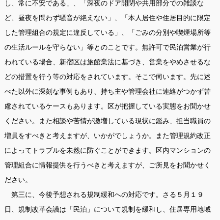
し、常に不安である」、「深夜のドア開閉や共用部分での雑談な
ど、昼夜を問わず騒音が絶えない」、「本人居住や住居目的に限定
した管理組合の規定に違反している」、「ごみの分別や喫煙場所等
の生活ルールを守らない」等とのことです。無許可で民泊営業が行
われている場合、新宿区は旅館業法に基づき、営業をやめさせるな
どの措置を行う等の対応をされています。そこで伺います。先に述
べた以外に深刻な事例もあり、持ち主や管理会社に連絡がつかず苦
慮されているケースもあります。区が把握している実態をお聞かせ
ください。また相談や苦情が激増している現状に鑑み、担当職員の
増員をすべきと考えますが、いかがでしょうか。また管理規約改正
によってトラブルを未然に防ぐことができます。区内マンションの
管理組合に情報提供を行うべきと考えますが、ご所見をお聞かせく
ださい。
第三に、今後予想される規制緩和への対応です。さる５月１９
日、規制改革会議は「民泊」について規制を緩和し、住居専用地域