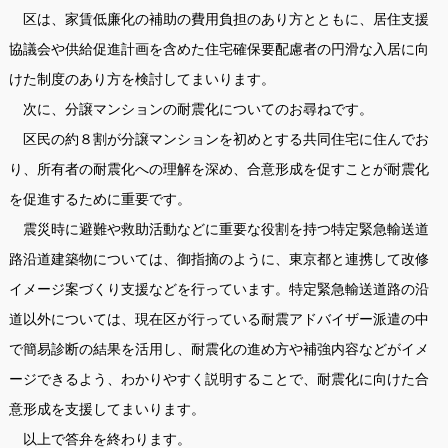
区は、家賃低廉化の補助の費用負担のあり方とともに、居住支援
協議会や供給促進計画を含めた住宅確保要配慮者の円滑な入居に向
けた制度のあり方を検討してまいります。
次に、分譲マンションの耐震化についてのお尋ねです。
区民の約８割が分譲マンションを初めとする共同住宅に住んでお
り、所有者の耐震化への理解を深め、合意形成を促すことが耐震化
を促進するために重要です。
震災時に避難や救助活動などに重要な役割を持つ特定緊急輸送道
路沿道建築物については、御指摘のように、東京都と連携して改修
イメージ案づくり支援などを行っています。特定緊急輸送道路の沿
道以外については、現在区が行っている耐震アドバイザー派遣の中
で簡易診断の結果を活用し、耐震化の進め方や補強内容などがイメ
ージできるよう、わかりやすく説明することで、耐震化に向けた合
意形成を支援してまいります。
以上で答弁を終わります。