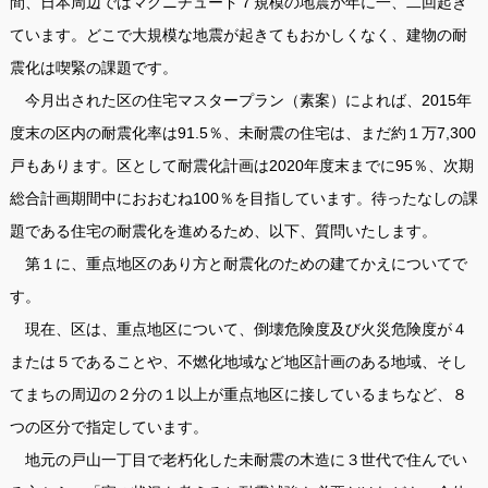
間、日本周辺ではマグニチュード７規模の地震が年に一、二回起き
ています。どこで大規模な地震が起きてもおかしくなく、建物の耐
震化は喫緊の課題です。
今月出された区の住宅マスタープラン（素案）によれば、2015年
度末の区内の耐震化率は91.5％、未耐震の住宅は、まだ約１万7,300
戸もあります。区として耐震化計画は2020年度末までに95％、次期
総合計画期間中におおむね100％を目指しています。待ったなしの課
題である住宅の耐震化を進めるため、以下、質問いたします。
第１に、重点地区のあり方と耐震化のための建てかえについてで
す。
現在、区は、重点地区について、倒壊危険度及び火災危険度が４
または５であることや、不燃化地域など地区計画のある地域、そし
てまちの周辺の２分の１以上が重点地区に接しているまちなど、８
つの区分で指定しています。
地元の戸山一丁目で老朽化した未耐震の木造に３世代で住んでい