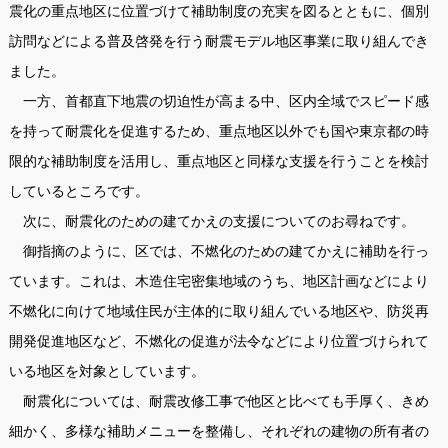
震化の重点地区に位置づけて補助制度の充実を図るとともに、個別
訪問などによる普及啓発を行う耐震モデル地区事業に取り組んでき
ました。
一方、首都直下地震の切迫性が高まる中、区内全域でスピード感
を持って耐震化を促進するため、重点地区以外でも国や東京都の時
限的な補助制度を活用し、重点地区と同様な支援を行うことを検討
しているところです。
次に、耐震化のための建てかえの支援についてのお尋ねです。
御指摘のように、区では、不燃化のための建てかえに補助を行っ
ています。これは、木造住宅密集地域のうち、地区計画などにより
不燃化に向けて地域住民が主体的に取り組んでいる地区や、防災再
開発促進地区など、不燃化の促進が法令などにより位置づけられて
いる地区を対象としています。
耐震化については、耐震改修工事で他区と比べても手厚く、きめ
細かく、多様な補助メニューを整備し、それぞれの建物の所有者の