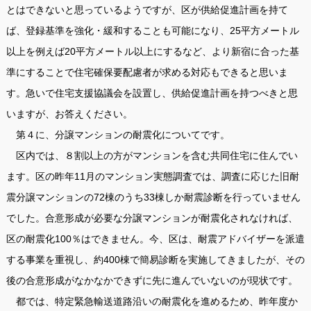
とはできないと思っているようですが、区が供給促進計画を持て
ば、登録基準を強化・緩和することも可能になり、25平方メートル
以上を例えば20平方メートル以上にするなど、より新宿に合った基
準にすることで住宅確保要配慮者が求める対応もできると思いま
す。急いで住宅支援協議会を設置し、供給促進計画を持つべきと思
いますが、お答えください。
第４に、分譲マンションの耐震化についてです。
区内では、８割以上の方がマンションを含む共同住宅に住んでい
ます。区の昨年11月のマンション実態調査では、調査に応じた旧耐
震分譲マンションの72棟のうち33棟しか耐震診断を行っていません
でした。合意形成が必要な分譲マンションが耐震化されなければ、
区の耐震化100％はできません。今、区は、耐震アドバイザーを派遣
する事業を重視し、約400棟で簡易診断を実施してきましたが、その
後の合意形成がなかなかできずに先に進んでいないのが現状です。
都では、特定緊急輸送道路沿いの耐震化を進めるため、昨年度か