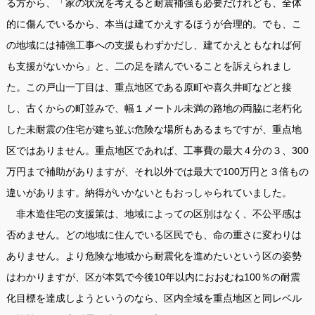
る方から、「家の状況を考えると耐震補強も必要だけれども、全体
的に傷んでいるから、本当は建てかえするほうが合理的。でも、こ
の地域には補強工事への支援もわずかだし、建てかえともなれば何
も支援がないから」と、二の足を踏んでいることを訴えられまし
た。この戸山一丁目は、重点地区である原町や喜久井町などと接
し、古くからの町並みで、幅１メートル未満の路地の両脇に老朽化
した未耐震の住宅が建ち並ぶ危険な場所もあるまちですが、重点地
区ではありません。重点地区であれば、工事費の最大４分の３、300
万円まで補助がありますが、それ以外では最大で100万円と３倍もの
違いがあります。納得がいかないともおっしゃられていました。
非木造住宅の支援策は、地域によっての区別はなく、不公平感は
否めません。どの地域に住んでいる区民でも、命の重さに変わりは
ありません。より危険な地域から耐震化を進めたいという区の姿勢
はわかりますが、区が本気で今後10年以内におおむね100％の耐震
化目標を達成しようというのなら、区内全域を重点地区と同レベル