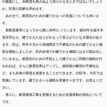
の施策にし、未耐震を残さぬよう切りかえるときではないでしょう
か。区長の見解を求めます。
あわせて、耐震化のための建てかえへの支援についても伺いま
す。
新耐震基準になってから既に36年たっています。築50年を超す木
造住宅なら、建てかえたほうがかえって安上がりになる場合があり
ます。区は、昨年６月から地域限定で不燃化のための建てかえに補
助を開始しましたが、区内全域での建てかえ補助にはまだ踏み出し
ていません。耐震化のための手段として建てかえに同様の補助が行
われれば、さらに耐震化率はアップし、細街路の解消や不燃化な
ど、まち全体の環境を改善することができます。23区中、８区では
実施しています。建てかえへも補助を実施すべきです。お答えくだ
さい。
第２に、耐震補強工事を実施するための支援体制の強化について
です。