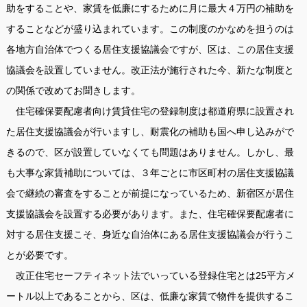
助をすることや、家賃を低廉にするために月に最大４万円の補助を
することなどが盛り込まれています。この制度のかなめを担うのは
各地方自治体でつくる居住支援協議会ですが、区は、この居住支援
協議会を設置していません。改正法が施行された今、新たな制度と
の関係で改めてお聞きします。
住宅確保要配慮者向け賃貸住宅の登録制度は都道府県に設置され
た居住支援協議会が行いますし、耐震化の補助も国へ申し込みがで
きるので、区が設置していなくても問題はありません。しかし、最
も大事な家賃補助については、３年ごとに市区町村の居住支援協議
会で継続の審査をすることが前提になっているため、新宿区が居住
支援協議会を設置する必要があります。また、住宅確保要配慮者に
対する居住支援こそ、身近な自治体にある居住支援協議会が行うこ
とが必要です。
改正住宅セーフティネット法でいっている登録住宅とは25平方メ
ートル以上であることから、区は、低廉な家賃で物件を提供するこ