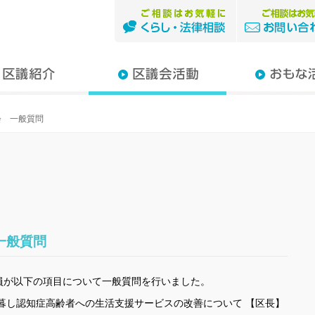
つ子
りあき
ゆみ
一
けき
な
子
出産・子育て・
暮らし・医療・
住宅・まちづく
原発・放射能
平和へのとりく
まちの話題
お知らせ
会 一般質問
一般質問
員が以下の項目について一般質問を行いました。
暮し認知症高齢者への生活支援サービスの改善について 【区長】