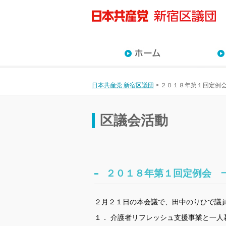
近藤な
川村の
沢田あ
佐藤佳
藤原た
高月ま
杉山直
日本共産党 新宿区議団
>
２０１８年第１回定例
区議会活動
２０１８年第１回定例会 
２月２１日の本会議で、田中のりひで議
１． 介護者リフレッシュ支援事業と一人