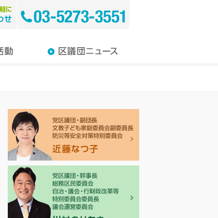
教育
介護
り・環境
み