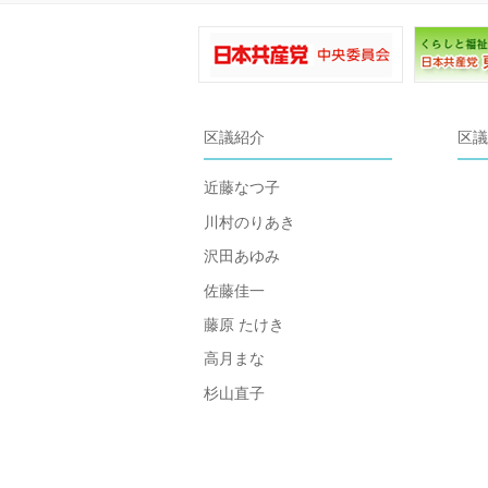
区議紹介
区議
近藤なつ子
川村のりあき
沢田あゆみ
佐藤佳一
藤原 たけき
高月まな
杉山直子