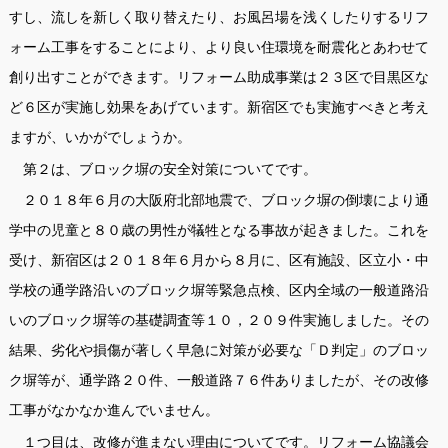
すし、流しを新しく取り替えたり、お風呂場を浅くしたりするリフ
ォーム工事をすることにより、より良い住環境を耐震化とあわせて
創り出すことができます。リフォーム助成事業は２３区で目黒区な
ど６区が実施し効果をあげています。新宿区でも実施すべきと考え
ますが、いかがでしょうか。
第２は、ブロック塀の安全対策についてです。
２０１８年６月の大阪府北部地震で、ブロック塀の倒壊により通
学中の児童と８０歳の男性が犠牲となる事故が起きました。これを
受け、新宿区は２０１８年６月から８月に、区有施設、区立小・中
学校の通学路沿いのブロック塀等緊急点検、区内全域の一般道路沿
いのブロック塀等の基礎調査等１０，２０９件実施しました。その
結果、劣化や損傷が著しく早急に対策が必要な「Ｄ判定」のブロッ
ク塀等が、通学路２０件、一般道路７６件ありましたが、その改修
工事がなかなか進んでいません。
１つ目は、改修が進まない理由についてです。リフォーム協議会