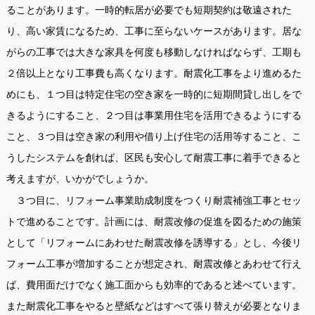
ることがあります。一時的転居が必要でも短期契約は敬遠された
り、高い家賃になるため、工事に至らないケースがあります。居な
がらの工事では大きな家具を何度も移動しなければならず、工期も
２倍以上となり工事費も高くなります。耐震化工事をより進めるた
めにも、１つ目は特定住宅の空き家を一時的に短期間貸し出しをで
きるようにすること、２つ目は事業用住宅を活用できるようにする
こと、３つ目は空き家の利用や借り上げ住宅の活用等すること、こ
うしたシステムを創れば、区民も安心して耐震工事に着手できると
考えますが、いかがでしょうか。
３つ目に、リフォーム事業助成制度をつくり耐震補強工事とセッ
トで進めることです。計画には、耐震改修の促進を図るための施策
として「リフォームにあわせた耐震改修を誘導する」とし、今後リ
フォーム工事が増加することが想定され、耐震改修とあわせて行え
ば、費用面だけでなく施工面からも効率的であると述べています。
また耐震化工事をやると壁紙などはすべて張り替えが必要となりま