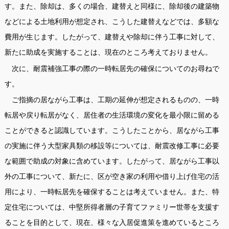
す。また、除却は、多くの場合、建替えと同様に、除却後の建築物
などによる土地利用が想定され、こうした建替えなどでは、多額な
費用が生じます。したがって、建替えや除却に伴う工事に対して、
新たに助成を実施することは、現在のところ考えておりません。
次に、耐震補強工事の際の一時転居先の確保についてのお尋ねで
す。
ご指摘の居ながら工事は、工期の延伸が想定されるものの、一時
転居や戻り転居がなく、居住者の生活環境の変化を最小限に留める
ことができると認識しています。こうしたことから、居ながら工事
の実施に伴う大型家具類の移設等については、耐震改修工事に必要
な範囲で助成の対象に含めています。したがって、居ながら工事以
外の工事について、新たに、区が空き家の利用や借り上げ住宅の活
用により、一時転居先を確保することは考えていません。また、特
定住宅については、中堅所得者層の子育てファミリー世帯を支援す
ることを目的として、現在、様々な入居促進策を進めているところ