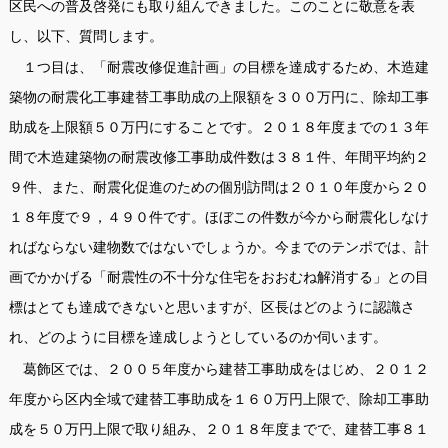
区民への普及啓発にも取り組んできました。このことに敬意を表
し、以下、質問します。
１つ目は、「耐震改修促進計画」の目標を達成するため、木造建
築物の耐震化工事建替工事助成の上限額を３００万円に、除却工事
助成を上限額５０万円にすることです。２０１８年度までの１３年
間で木造建築物の耐震改修工事助成件数は３８１件、年間平均約２
９件、また、耐震化促進のための個別訪問は２０１０年度から２０
１８年度で９，４９０件です。ほぼこの件数が今から耐震化しなけ
ればならない建物数ではないでしょうか。今までのテンポでは、計
画でかかげる「耐震性の不十分な住宅をおおむね解消する」との目
標はとても達成できないと思いますが、区長はどのように認識さ
れ、どのように目標を達成しようとしているのか伺います。
葛飾区では、２００５年度から建替工事助成をはじめ、２０１２
年度から区内全域で建替工事助成を１６０万円上限で、除却工事助
成を５０万円上限で取り組み、２０１８年度までで、建替工事８１