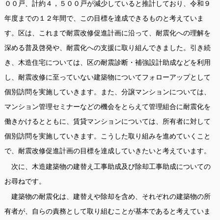
００戸、計約４，５００戸が減少していると推計しており、令和９
年度までの１２年間で、この目標を達成できるものと考えていま
す。区は、これまで耐震改修促進計画に沿って、耐震化への理解を
深める普及啓発や、耐震化への支援に取り組んできました。引き続
き、木造住宅については、区の耐震診断・補強設計助成などを利用
し、耐震改修に至っていない建築物についてフォローアップとして
個別訪問を実施していきます。また、分譲マンションについては、
マンション管理セミナーなどの機会をとらえて管理組合に耐震化を
働きかけるとともに、賃貸マンションについては、所有者に対して
個別訪問を実施していきます。こうした取り組みを進めていくこと
で、耐震改修促進計画の目標を達成していきたいと考えています。
次に、木造建築物の建替え工事助成及び除却工事助成についての
お尋ねです。
建築物の耐震化は、建替えや除却を含め、それぞれの建築物の所
有者が、自らの責務として取り組むことが基本であると考えていま