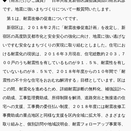
◆（雨宮たけひこ議員） 日本共産党新宿区議会議員団の雨宮武彦
です。地震に強いまちづくりについて一般質問いたします。
第１は、耐震改修の促進についてです。
新宿区は、２０１８年２月に「耐震改修促進計画」を改定し、新
宿区の高度防災都市化と安全安心の強化に向け、地震に強い逃げな
いですむ安全なまちづくりの実現に取り組むとしました。住宅にお
ける耐震化の現状は、２０１６年３月現在、住宅総数約２０３，７
００戸のうち耐震性を有しているものが９１．５％、耐震性を有し
ていないものが８．５％で、２０１８年年度からの１０年間で「耐
震性の不十分な住宅をおおむね解消する」目標としています。区は
この間、耐震化を進めるため、詳細耐震診断の無料化、補強設計へ
の助成、工事監理費助成、所得制限を解消、道路突出と無接道の住
宅への支援、工事費の委任払い制度、２０１８年度には耐震改修工
事費助成の重点地区と同様な支援を区内全域に拡大等、さまざまな
取り組みと、個別訪問や地域説明会、耐震フォローアップ事業等、