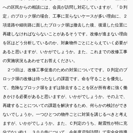
への区民からの相談には、会員が訪問し対応していますが、「Ｄ判
定」のブロック塀の場合、工事に至らないケースが多い理由に、２
項道路や細街路に面したブロック塀は撤去した後、後退した位置に
再建しなければならないことがあるそうです。改修が進まない理由
を区はどう分析しているのか、対象物件ごとにとらえていく必要が
あると思いますが、いかがでしょうか。また、これまでの改修工事
の実施状況もあわせてお答えください。
２つ目は、改修工事促進のための対策についてです。Ｄ判定のブ
ロック塀の改修は待ったなしの課題です。命を守ることを優先し
て、危険なブロック塀をまずは除去することを区が所有者に強く働
きかける必要があると思いますが、いかがでしょうか。その上で、
再建することについての課題を解決するため、何らかの検討ができ
ないでしょうか。一つひとつの物件ごとに対策を講じるべきと考え
ますが、いかがでしょうか。また、Ｃ判定のうち、耐震性が特に充
分でない約１，３００件について、今年度戸別訪問して安全化指導