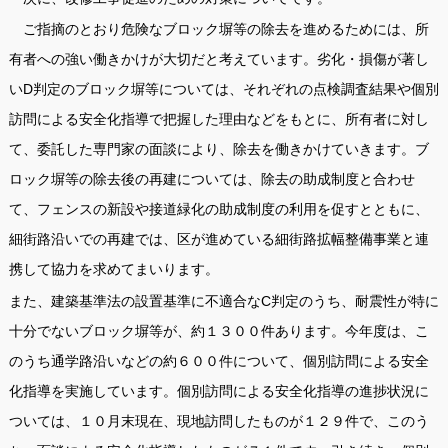
ご指摘のとおり危険なブロック塀等の除去を進めるためには、所
有者への強い働きかけが大切だと考えています。劣化・損傷が著し
いD判定のブロック塀等については、それぞれの点検調査結果や個別
訪問による安全化指導で把握した理由などをもとに、所有者に対し
て、委託した専門家の面談により、除去を働きかけていきます。ブ
ロック塀等の除去後の再建については、除去の助成制度と合わせ
て、フェンスの新設や接道緑化の助成制度の利用を促すとともに、
細街路沿いでの再建では、区が進めている細街路拡幅整備事業と連
携して協力を求めてまいります。
また、建築基準法の設置基準に不適合なC判定のうち、耐震性が特に
十分でないブロック塀等が、約１３００件あります。今年度は、こ
のうち通学路沿いなどの約６００件について、個別訪問による安全
化指導を実施しています。個別訪問による安全化指導の進捗状況に
ついては、１０月末現在、現地訪問したものが１２９件で、このう