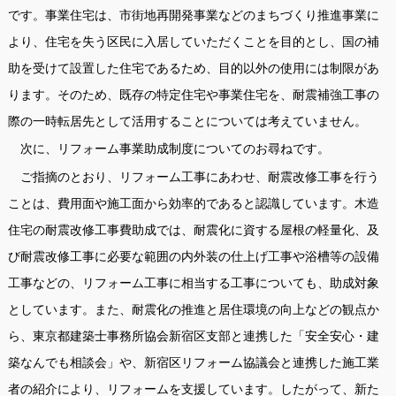
です。事業住宅は、市街地再開発事業などのまちづくり推進事業に
より、住宅を失う区民に入居していただくことを目的とし、国の補
助を受けて設置した住宅であるため、目的以外の使用には制限があ
ります。そのため、既存の特定住宅や事業住宅を、耐震補強工事の
際の一時転居先として活用することについては考えていません。
次に、リフォーム事業助成制度についてのお尋ねです。
ご指摘のとおり、リフォーム工事にあわせ、耐震改修工事を行う
ことは、費用面や施工面から効率的であると認識しています。木造
住宅の耐震改修工事費助成では、耐震化に資する屋根の軽量化、及
び耐震改修工事に必要な範囲の内外装の仕上げ工事や浴槽等の設備
工事などの、リフォーム工事に相当する工事についても、助成対象
としています。また、耐震化の推進と居住環境の向上などの観点か
ら、東京都建築士事務所協会新宿区支部と連携した「安全安心・建
築なんでも相談会」や、新宿区リフォーム協議会と連携した施工業
者の紹介により、リフォームを支援しています。したがって、新た