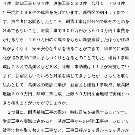
４件、除却工事６９４件、改修工事２８２件、合計１，７９０件、
年平均約１３８件の成果をあげています。新宿区の約４．７倍で
す。担当者にお聞きしたところ、耐震工事は部分的で家そのものを
延命できないこと、耐震工事で３００万円から６００万円工事費を
かけるなら、１６０万円の助成金をもらい新規建替したほうが住環
境がよくなり、安全安心な生活を送ることができて、結果的に耐震
化が進み災害に強いまちづくりとなるとのことでした。建替工事助
成は２３区で葛飾区など８区、除却工事助成は１１区が実施してい
ます。新宿区もいろいろと対策を講じてきましたが、さらなる取り
組みとして、葛飾区の教訓に学び、新宿区も建替工事助成、最高限
度額３００万円、除却工事助成、上限５０万円を全地域で実施すべ
きと考えますがいかがでしょうか。
２つ目に、耐震補強工事の際の一時転居先を確保することです。
耐震工事を実際に進めると、基礎工事からの補強工事や、シロアリ
被害で柱を取り替える工事など、工事日程が１ヶ月から３ヶ月かか