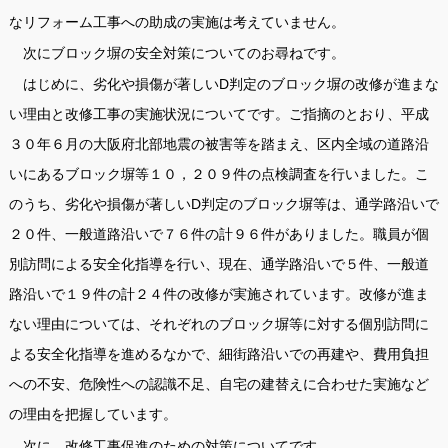
なリフォーム工事への助成の実施は考えていません。
次にブロック塀の安全対策についてのお尋ねです。
はじめに、劣化や損傷が著しいD判定のブロック塀の改修が進まな
い理由と改修工事の実施状況についてです。ご指摘のとおり、平成
３０年６月の大阪府北部地震の被害等を踏まえ、区内全域の道路沿
いにあるブロック塀等１０，２０９件の点検調査を行いました。こ
のうち、劣化や損傷が著しいD判定のブロック塀等は、通学路沿いで
２０件、一般道路沿いで７６件の計９６件がありました。職員が個
別訪問による安全化指導を行い、現在、通学路沿いで５件、一般道
路沿いで１９件の計２４件の改修が実施されています。改修が進ま
ない理由については、それぞれのブロック塀等に対する個別訪問に
よる安全化指導を進めるなかで、細街路沿いでの再建や、費用負担
への不安、危険性への認識不足、自宅の建替えに合わせた実施など
の理由を把握しています。
次に、改修工事促進のための対策についてです。