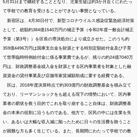
5月31日まで継続することとなり、児童生徒は約3か月近くにわたっ
て学校での教育を受けることができない事態となっている。
新宿区は、4月30日付で、新型コロナウイルス感染症緊急経済対策
として、総額約384億1540万円の補正予算（令和2年度一般会計補正
予算（第3号））を区長の専決処分により成立させた。このうち約
359億4496万円は国庫支出金を財源とする特別定額給付金及び子育
て世帯臨時特例給付金に係る事業費であるが、残りの約24億7040万
円は、財政調整基金繰入金を財源とする区内事業者を対象とした融
資資金の貸付事業及び店舗等家賃減額助成に要する経費である。
区は、2018年度決算時点で約303億円の財政調整基金を積み立て
ており、リーマンショックをも超える現下の情勢において、区内事
業者の窮状を救う目的でこれを取り崩すること自体は、財政調整基
金の本来の役割に沿うものである。他方で、区民の中には生業を失
い、あるいは大幅な収入減に陥ったために日々の生活費を賄うこと
が困難な方も多く生じている。また、長期間にわたって学校での教