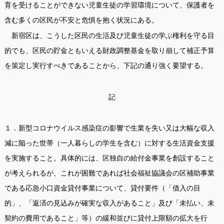
育を受けることができない児童生徒の学習環境について、保護者を
含む多くの区民が不安と危惧を抱く状況にある。
新宿区は、こうした区民の生活及び児童生徒の学ぶ権利を守る目
的でも、区民の貯金ともいえる財政調整基金を取り崩して補正予算
を策定し実行すべきであることから、下記の通り強く要望する。
記
１．新型コロナウイルス感染症の影響で生業を失い又は大幅な収入
減に陥った世帯（一人暮らしの学生を含む）に対する生活資金支援
を実施すること。具体的には、区独自の給付金事業を創設すること
が考えられるが、これが困難であれば社会福祉協議会の区補助事業
である応急小口資金貸付事業について、貸付要件（「借入の目
的」、「返済の見込みが確実な収入があること」及び「未払い、未
契約の費用であること」等）の緩和並びに貸付上限額の拡大を行