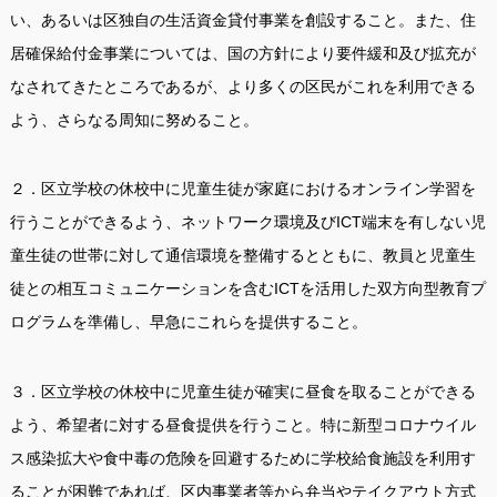
い、あるいは区独自の生活資金貸付事業を創設すること。また、住
居確保給付金事業については、国の方針により要件緩和及び拡充が
なされてきたところであるが、より多くの区民がこれを利用できる
よう、さらなる周知に努めること。
２．区立学校の休校中に児童生徒が家庭におけるオンライン学習を
行うことができるよう、ネットワーク環境及びICT端末を有しない児
童生徒の世帯に対して通信環境を整備するとともに、教員と児童生
徒との相互コミュニケーションを含むICTを活用した双方向型教育プ
ログラムを準備し、早急にこれらを提供すること。
３．区立学校の休校中に児童生徒が確実に昼食を取ることができる
よう、希望者に対する昼食提供を行うこと。特に新型コロナウイル
ス感染拡大や食中毒の危険を回避するために学校給食施設を利用す
ることが困難であれば、区内事業者等から弁当やテイクアウト方式