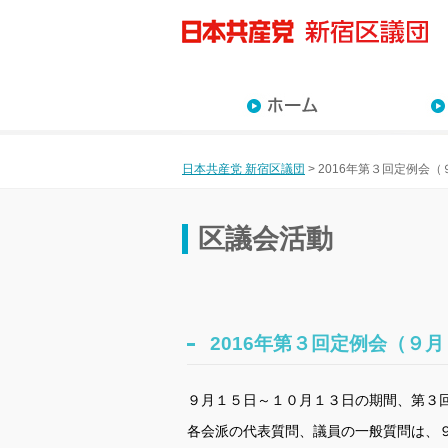
近藤な
川村の
沢田あ
佐藤佳
藤原た
高月ま
杉山直
日本共産党 新宿区議団
>
2016年第３回定例会
区議会活動
2016年第３回定例会（９
９月１５日～１０月１３日の期間、第３
各会派の代表質問、議員の一般質問は、