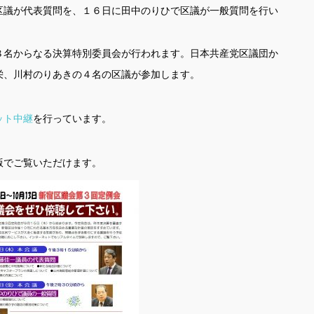
区議が代表質問を、１６日に田中のりひで区議が一般質問を行い
８名からなる決算特別委員会が行われます。日本共産党区議団か
栄、川村のりあきの４名の区議が参加します。
ット中継
を行っています。
版でご覧いただけます。