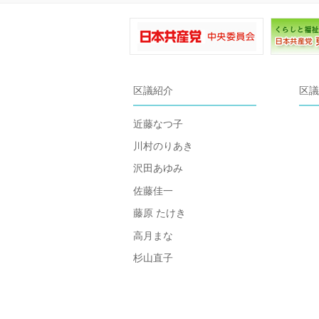
区議紹介
区議
近藤なつ子
川村のりあき
沢田あゆみ
佐藤佳一
藤原 たけき
高月まな
杉山直子