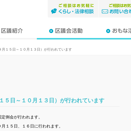
つ子
りあき
ゆみ
一
けき
な
子
出産・子育て・
暮らし・医療・
住宅・まちづく
原発・放射能
平和へのとりく
まちの話題
お知らせ
（９月１５日～１０月１３日）が行われています
月１５日～１０月１３日）が行われています
回定例会が行われます。
９月１５日、１６日に行われます。