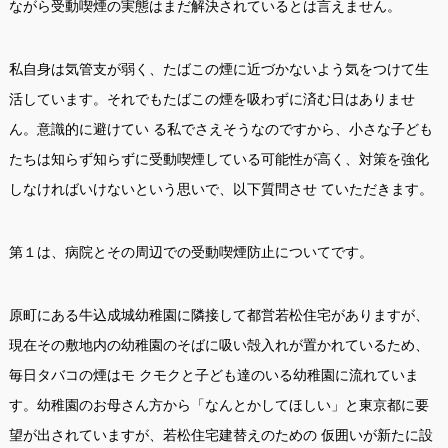
ながら受動喫煙の実態はまだ解決されているとは言えません。
私自身は気管支が弱く、たばこの煙に近づかないよう気をつけて生
活しています。それでもたばこの煙を吸わずに済む日はありませ
ん。意識的に避けてい る私でさえそうなのですから、小さな子ども
たちは知らず知らずに受動喫煙している可能性が高く、対策を強化
しなければいけないという思いで、以下質問させ ていただきます。
第１は、病院とその周辺での受動喫煙防止についてです。
原町にある牛込成城幼稚園に隣接して都営若松住宅がありますが、
現在その敷地内の幼稚園のそばに吸い殻入れが置かれているため、
毎日タバコの煙はモ クモクと子ども達のいる幼稚園に流れていま
す。幼稚園のお母さん方から「なんとかしてほしい」と東京都に要
望が出されていますが、若松住宅建替えのための 仮囲いが新たに設