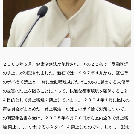
２００３年５月、健康増進法が施行され、その２５条で「受動喫煙
の防止」が明記されました。新宿では１９９７年４月から、空缶等
のポイ捨て禁止と一 緒に受動喫煙及びたばこの火に起因する火傷等
の被害の防止を図ることによって、快適な都市環境を確保すること
を目的として路上喫煙を禁止しています。 ２００４年１月に区民の
声委員会がまとめた「路上喫煙・たばこのポイ捨て対策について」
の調査報告書を受け、２００５年６月２０日から区内全体で路上喫
煙 禁止にし、いわゆる歩きタバコを禁止したのです。しかし、残念