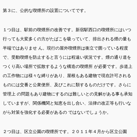
第３に、公的な喫煙所の設置についてです。
１つ目は、駅前の喫煙所の改善です。新宿駅西口の喫煙所にはいつ
行っても大変多くの方がたばこを吸っていて、排出される煙の量も
半端ではありませ ん。現行の屋外喫煙所は衝立で囲っている程度
で、受動喫煙を防止すると言うには程遠い状況です。煙の通り道を
つくり高い場所で拡散するような構造の喫煙所 が必要です。歩道上
の工作物には様々な縛りがあり、屋根もある建物で現在許可される
ものには交番と公衆便所、及びこれに類するものだけです。さらに
管理上 の問題もあり建物にするのは難しいとの見解がある事も承知
していますが、関係機関と知恵を出し合い、法律の改正等も行いな
がら対策を強化する必要があるの ではないでしょうか。
２つ目は、区立公園の喫煙所です。２０１１年４月から区立公園