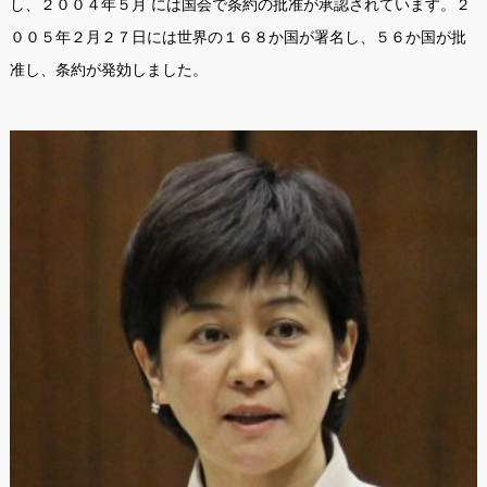
し、２００４年５月 には国会で条約の批准が承認されています。２
００５年２月２７日には世界の１６８か国が署名し、５６か国が批
准し、条約が発効しました。