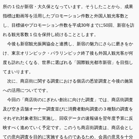
所の１位が新宿・大久保となっています。そうしたことから、成果
指標は動画等を活用したプロモーション件数と外国人観光客数と
し、目標値やプロモーション件数を平成30年までに50回、新宿を訪
れる観光客数１位を保持し続けることとします。
今後も新宿観光振興協会と連携し、新宿の魅力にさらに磨きをか
け、東京オリンピック・パラリンピック終了後も外国人観光客が何
度も訪れたくなる、世界に選ばれる「国際観光都市新宿」を目指し
てまいります。
次に、商店街に関する調査における個店の悉皆調査と今後の施策
への活用についてです。
今回の「商店街のにぎわい創出に向けた調査」では、商店街調査
及び空き店舗オーナー調査並びに消費者動向調査の３種類の調査を
それぞれ対象者別に実施し、回収データの速報値を翌年度予算に反
映すべく進めていく予定です。このうち商店街調査は、商店会とし
ての意向調査を目的に実施するものであるため、会員の意見を十分