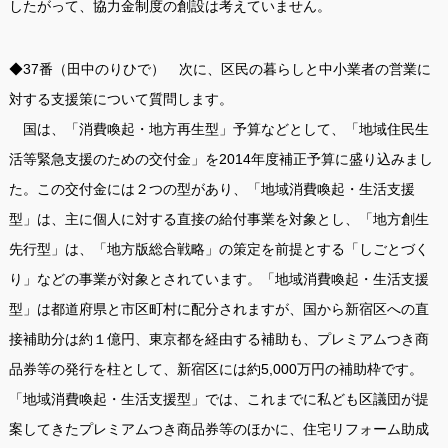
したがって、協力金制度の創設は考えていません。
◆37番（田中のりひで） 次に、区民の暮らしと中小業者の営業に
対する支援策について質問します。
国は、「消費喚起・地方再生型」予算などとして、「地域住民生
活等緊急支援のための交付金」を2014年度補正予算に盛り込みまし
た。この交付金には２つの型があり、「地域消費喚起・生活支援
型」は、主に個人に対する直接の給付事業を対象とし、「地方創生
先行型」は、「地方版総合戦略」の策定を前提とする「しごとづく
り」などの事業が対象とされています。「地域消費喚起・生活支援
型」は都道府県と市区町村に配分されますが、国から新宿区への直
接補助分は約１億円、東京都を経由する補助も、プレミアムつき商
品券等の発行を柱として、新宿区には約5,000万円の補助枠です。
「地域消費喚起・生活支援型」では、これまでに私ども区議団が提
案してきたプレミアムつき商品券等のほかに、住宅リフォーム助成