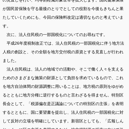
の見直しを行い、均等割軽減対象世帯を拡大します。国民健康保険
が国民皆保険を守る最後のとりでとしての役割を今後もきちんと果
たしていくためにも、今回の保険料改定は適切なものと考えていま
す。
次に、法人住民税の一部国税化についてのお尋ねです。
平成26年度税制改正では、法人住民税の一部国税化に伴う地方法
人税の創設と、その全額を地方交付税の原資とする見直しが行われ
ました。
法人住民税は、法人の地域での活動や、そこで働く人々を支える
ためのさまざまな施策の財源として負担を求めているもので、これ
を地方自治体間の財源調整に用いることは、地方税の原則をゆがめ
るとともに地方分権に逆行するものと言わざるを得ません。特別区
長会として、「税源偏在是正議論についての特別区の主張」を表明
するとともに、国に要望書を提出し、法人住民税の一部国税化に対
して反対の立場を明確にしています。新宿区としても、「広報しん