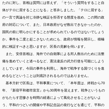
たのに対し、首相は質問には答えず、「そういう質問をすること自
体がテロに屈することになる」と答弁しました。「テロに屈する」
の一言で異論を封じ冷静な検証を拒否する態度を改め、この間の政
府の対応について、また、日本政府がなぜ救出できなかったのか、
国民の前に明らかにすることが求められているのではないでしょう
か。事件を二度と起こさないためにも、政府が情報を開示し、積極
的に検証すべきと思いますが、区長の見解を伺います。
また、安倍首相は、海外での自衛隊による邦人救出のために法整
備を進めていくと述べるなど、憲法違反の武力行使を可能にしよう
としています。今回の事件を利用し、海外で戦争する国づくりを進
めるなどということは到底許されるものではありません。
基本方針で区長は、平和事業について、「本年度は、終戦から70
年、『新宿平和都市宣言』から30周年を迎えます。戦争というもの
がもたらす悲惨さを時間の経過によって風化させることがないよ
う、平和のつどいの開催や平和記念誌の発行などを通じて、平和の