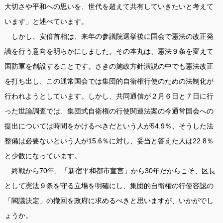
大切さや平和への思いを、世代を超えて共有していきたいと考えて
います」と述べています。
しかし、安倍首相は、来年の参議院選挙後に国会で憲法の改正発
議を行う意向を明らかにしました。その本丸は、憲法９条を変えて
国防軍を創設することです。さきの施政方針演説の中でも憲法改正
を打ち出し、この通常国会では集団的自衛権行使のための法制化が
行われようとしています。しかし、共同通信が２月６日と７日に行
った世論調査では、集団式自衛権の行使関連法案の今通常国会への
提出については時間をかけるべきだという人が54.9％、そうした法
整備は必要ないという人が15.6％に対し、妥当と答えた人は22.8％
と少数になっています。
終戦から70年、「新宿平和都市宣言」から30年だからこそ、区長
として憲法９条を守る立場を明確にし、集団的自衛権の行使容認の
「閣議決定」の撤回を政府に求めるべきと思いますが、いかがでし
ょうか。