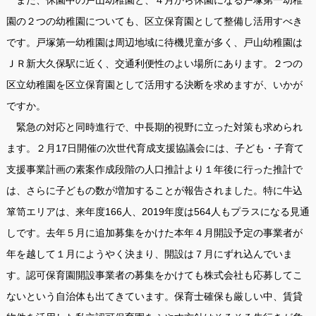
園の２つの幼稚園についても、区立保育園として整備し活用すべき
です。戸塚第一幼稚園は周辺地域に待機児童が多く、戸山幼稚園は
ＪＲ新大久保駅に近く、交通利便性のよい場所にあります。２つの
区立幼稚園を区立保育園として活用する決断を求めますが、いかが
ですか。
緊急の対応と同時進行で、中長期的視野に立った対策も求められ
ます。２月17日開催の次世代育成支援協議会には、子ども・子育て
支援事業計画の素案作成段階の人口推計より１年後に行った推計で
は、さらに子どもの数が増加することが報告されました。特に牛込
箪笥エリアは、来年度166人、2019年度は564人もプラスになる見通
しです。去年５月に追加募集をかけた本年４月開設予定の事業者が
年を越して１月にようやく決まり、開設は７月にずれ込んでいま
す。認可保育園開設事業者の募集をかけても株式会社も応募してこ
ないという自治体も出てきています。保育士確保も厳しい中、賃貸