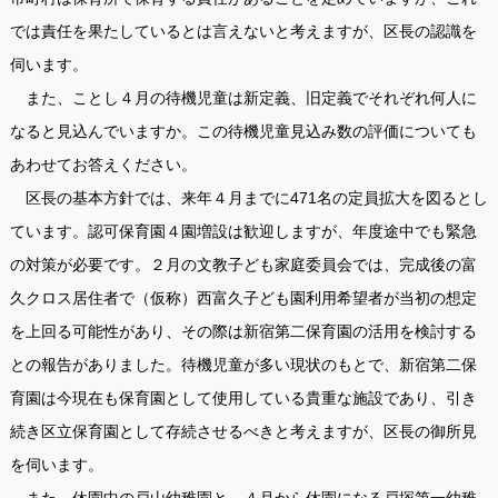
では責任を果たしているとは言えないと考えますが、区長の認識を
伺います。
また、ことし４月の待機児童は新定義、旧定義でそれぞれ何人に
なると見込んでいますか。この待機児童見込み数の評価についても
あわせてお答えください。
区長の基本方針では、来年４月までに471名の定員拡大を図るとし
ています。認可保育園４園増設は歓迎しますが、年度途中でも緊急
の対策が必要です。２月の文教子ども家庭委員会では、完成後の富
久クロス居住者で（仮称）西富久子ども園利用希望者が当初の想定
を上回る可能性があり、その際は新宿第二保育園の活用を検討する
との報告がありました。待機児童が多い現状のもとで、新宿第二保
育園は今現在も保育園として使用している貴重な施設であり、引き
続き区立保育園として存続させるべきと考えますが、区長の御所見
を伺います。
また、休園中の戸山幼稚園と、４月から休園になる戸塚第一幼稚