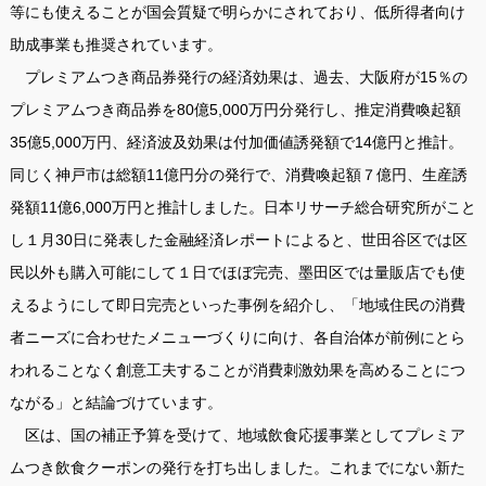
等にも使えることが国会質疑で明らかにされており、低所得者向け
助成事業も推奨されています。
プレミアムつき商品券発行の経済効果は、過去、大阪府が15％の
プレミアムつき商品券を80億5,000万円分発行し、推定消費喚起額
35億5,000万円、経済波及効果は付加価値誘発額で14億円と推計。
同じく神戸市は総額11億円分の発行で、消費喚起額７億円、生産誘
発額11億6,000万円と推計しました。日本リサーチ総合研究所がこと
し１月30日に発表した金融経済レポートによると、世田谷区では区
民以外も購入可能にして１日でほぼ完売、墨田区では量販店でも使
えるようにして即日完売といった事例を紹介し、「地域住民の消費
者ニーズに合わせたメニューづくりに向け、各自治体が前例にとら
われることなく創意工夫することが消費刺激効果を高めることにつ
ながる」と結論づけています。
区は、国の補正予算を受けて、地域飲食応援事業としてプレミア
ムつき飲食クーポンの発行を打ち出しました。これまでにない新た