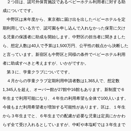
２つ目は、認可外保育施設であるベビーホテル利用者に対する助
成についてです。
中野区は来年度から、東京都に届け出を出したベビーホテルを定
期利用している方で、認可園を申し込んで入れなかった保育に欠け
る児童の保護者に助成を開始します。中野区の担当者に聞きました
ら、想定人数は40人で予算は1,500万円、公平性の観点から決断した
と言っています。新宿区も中野区と同様の条件でベビーホテル利用
者に助成すべきと考えますが、いかがですか。
第３に、学童クラブについてです。
４月からの学童クラブ定期利用申請者数は1,365人で、想定数
1,345人を超え、オーバー館が27館中16館もあります。新制度で６
年生まで利用可能になり、４年生の利用希望も全体で100人います。
今後もまだ利用希望者が増加する可能性があります。区は、１年生
から３年生までと、６年生までの配慮が必要な児童は定員にかかわ
らず全て受け入れるとしていますが、中町や本塩町では３年生まで