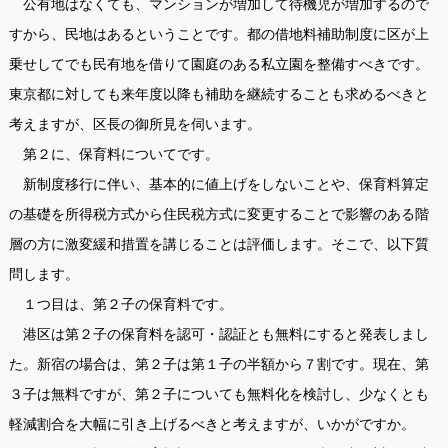
公有地はなくても、マンションが増加して待機児が増加するので
すから、民地はあるということです。都の借地料補助制度に区が上
乗せしてでも民有地を借りて園庭のある私立園を整備すべきです。
東京都に対しても来年度以降も補助を継続することも求めるべきと
考えますが、区長の御所見を伺います。
第２に、保育料についてです。
新制度移行に伴い、基本的に値上げをしないことや、保育料算定
の基礎を所得税方式から住民税方式に変更することで影響のある階
層の方に激変緩和措置を講じることは評価します。そこで、以下質
問します。
１つ目は、第２子の保育料です。
港区は第２子の保育料を認可・認証とも無料にすると発表しまし
た。新宿の場合は、第２子は第１子の半額から７割です。現在、第
３子は無料ですが、第２子についても無料化を検討し、少なくとも
軽減割合を大幅に引き上げるべきと考えますが、いかがですか。