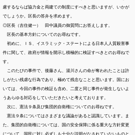
慮するならば協力金と両建ての制度にすべきと思いますが、いかが
でしょうか。区長の答弁を求めます。
◎区長（吉住健一） 田中議員の御質問にお答えします。
区長の基本方針についてのお尋ねです。
初めに、ＩＳ、イスラミック・ステートによる日本人人質殺害事
件に関して、政府が情報を開示し積極的に検証すべきとのお尋ねで
す。
このたびの事件で、後藤さん、湯川さんの命が奪われたことは許
しがたい残虐な行為であり、極めて残念なことと思います。国にお
いては、今回の事件の検証も含め、二度と同じ事件が発生しないよ
うあらゆる対応をしていただきたいと考えております。
次に、憲法９条及び集団的自衛権についてのお尋ねです。
憲法９条についてはさまざまな議論があると認識しています。ま
た、集団的自衛権については、国の安全保障に係る重大な方針変更
について、国民に対し必ずしも十分な説明がなされていないものと