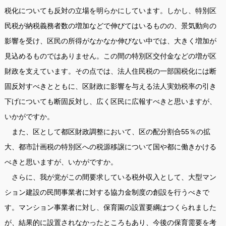
税化についても反対の立場を明らかにしています。しかし、特別区
民税が納税義務者数の増加などで伸びてはいるものの、景気動向の
影響を受け、区民の所得がなかなか伸びない中では、大きく増加が
見込めるものではありません。この間の特別区交付金などの増が区
財政を支えています。その点では、法人住民税の一部国税化には断
固反対すべきとともに、区財政に影響を与える法人実効税率の引き
下げについても断固反対し、広く区民に広報すべきと思いますが、
いかがですか。
また、区として都区財政調整において、区の配分割合55％の拡
大、都市計画税の特別区への税源移譲について国や都に働きかける
べきと思いますが、いかがですか。
さらに、我が党がこの間要求している税外収入として、大型マン
ション建設の民間事業者に対する協力金制度の創設を行うべきで
す。マンション事業者に対し、保育園の設置要綱はつくられました
が、結果的に設置されなかったところもあり、今後の保育需要を考