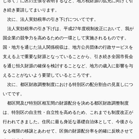
じゅく」に区の主張を表明するなど、地方税財源の拡充に向けて引
き続き要請してまいります。
次に、法人実効税率の引き下げについてです。
法人実効税率の引き下げは、平成27年度税制改正において、我が
国企業の競争力を高めるための一環として実施されるものです。
国・地方を通じた法人関係税収は、地方公共団体の行政サービスを
支える上で重要な財源となっていることから、引き続き全国市長会
を通じ恒久財源の確保を検討することなど、地方の歳入に影響を与
えることがないよう要望しているところです。
次に、都区財政調整制度における特別区の配分割合の見直しにつ
いてです。
都区間及び特別区相互間の財源配分を決める都区財政調整制度
は、特別区の自主性・自立性を高めるため、これまでも制度改正が
行われてきました。住民に最も身近な基礎自治体として、今後さら
なる権限の移譲とあわせて、区側の財源配分率を的確に反映させて