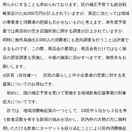
明らかにすることも求められております。区の補正予算でも総合戦
略策定のため200万円が計上されていますが、策定に当たっては地域
の事業者と消費者の把握も欠かせないものと考えます。来年度予算
案では商店街の空き店舗対策に関する調査が計上されていますが、
同時に無作為抽出3,000人の消費者にも意向調査を行うことは評価で
きるものです。この際、商店会の要望は、商店会長だけではなく個
店の悉皆調査も実施し、今後の施策に活かすべきです。御答弁をお
願いします。
◎区長（吉住健一） 区民の暮らしと中小企業者の営業に対する支
援策についてのお尋ねです。
初めに、国の補正予算を受けて実施する地域飲食応援事業の対象
拡大についてです。
区では、地域消費喚起策の一つとして、23区中１位から２位を争
う飲食店数を有する新宿の強みを活かし、区内外の大勢の方に御利
用いただける飲食にターゲットを絞り込むことにより区内消費喚起