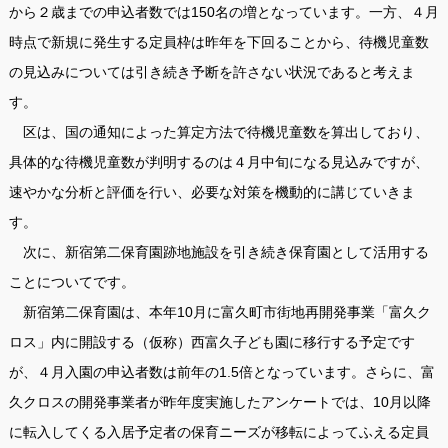
から２歳までの申込者数では150名の増となっています。一方、４月
時点で新規に発生する定員枠は昨年を下回ることから、待機児童数
の見込みについては引き続き予断を許さない状況であると考えま
す。
区は、国の通知によった算定方法で待機児童数を算出しており、
具体的な待機児童数が判明するのは４月中旬になる見込みですが、
速やかな分析と評価を行い、必要な対策を機動的に講じていきま
す。
次に、新宿第二保育園跡地施設を引き続き保育園として活用する
ことについてです。
新宿第二保育園は、本年10月に富久町市街地再開発事業「富久ク
ロス」内に開設する（仮称）西富久子ども園に移行する予定です
が、４月入園の申込者数は前年の1.5倍となっています。さらに、富
久クロスの開発事業者が昨年度実施したアンケートでは、10月以降
に転入してくる入居予定者の保育ニーズが移転によってふえる定員