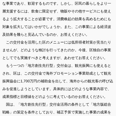
な事業であり、歓迎するものです。しかし、区民の暮らしをより一
層支援するには、飲食に限定せず、物販やその他サービスにも使え
るよう拡大することが必要です。消費喚起の効果を高めるためにも
対象を拡大してはいかがでしょうか。また、この事業による経済波
及効果を幾らと見込んでいるのか、お答えください。
この交付金を活用した区のメニューには低所得者対策が見当たり
ませんが、どのような検討を行ってきたのか。今後、区独自の事業
としてでも実施すべきと考えますが、あわせてお答えください。
もう一つの「地方創生先行型」交付金は、観光振興にも使えると
され、区は、この交付金で海外プロモーション事業助成として観光
振興協会に1,700万円の補助金を出して、海外からの観光客の呼び込
みを促進しようとしています。具体的にはどのような事業内容で、
成果指標と目標値をどのように考えているのかお答えください。
国は、「地方創生先行型」交付金活用の条件として「地方版総合
戦略」の策定を条件としており、補正予算で実施した事業の成果を