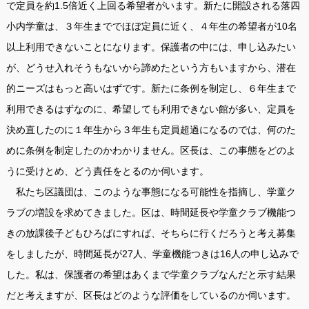
で定員を約1.5倍近く上回る希望者がいます。新たに開設される落四
小内学童は、３年生まででほぼ定員に近く、４年生の希望者が10名
以上利用できないことになります。保護者の中には、申し込みたい
が、どうせ入れそうもないから諦めたという方もいますから、潜在
的ニーズはもっと高いはずです。新たに条例を制定し、６年生まで
利用できるはずなのに、希望しても利用できない館が多い、定員を
決め直したのに１年生から３年生も定員超過になるのでは、何のた
めに条例を制定したのかわかりません。区長は、この事態をどのよ
うに受けとめ、どう責任をとるのか伺います。
私たち区議団は、このような事態になる可能性を指摘し、学童ク
ラブの増設を求めてきました。区は、時間延長や学童クラブ機能つ
きの放課後子どもひろばにすれば、そちらに行くだろうと考え募集
をしましたが、時間延長が27人、学童機能つきは16人の申し込みで
した。私は、保護者の希望はあくまで学童クラブなんだと示す結果
だと考えますが、区長はどのような評価をしているのか伺います。