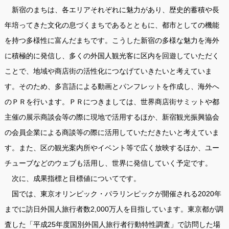
新宿のまちは、各エリアそれぞれに魅力があり、歴史的蓄積や長
年培ってきた文化の息づくまちであるとともに、都市としての機能
を持つ多様性に富んだまちです。こうした新宿の多様な魅力を海外
に積極的に発信し、多くの外国人観光客に区内を回遊していただく
ことで、地域や商店街の活性化につなげていきたいと考えていま
す。そのため、多言語による動画とパンフレットを作成し、海外へ
のＰＲを行います。ＰＲにつきましては、世界商店街サミットや都
主催の展示商談会等の際に現地で活用するほか、新宿観光振興協会
の会員企業による商談等の際に活用していただきたいと考えていま
す。また、区の観光案内所やイベント等で広く放映するほか、ユー
チューブなどのウェブも活用し、世界に発信していく予定です。
次に、成果指標と目標値についてです。
国では、東京オリンピック・パラリンピックが開催される2020年
までに訪日外国人旅行者数2,000万人を目指しています。東京都が調
査した「平成25年度国別外国人旅行者行動特性調査」で訪問した場