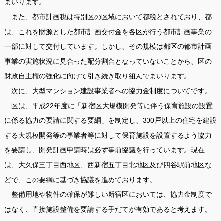
まいります。
また、都市計画税は特別区の区域において都税とされており、都
は、これを財源とした都市計画交付金を各区が行う都市計画事業の
一部に対して交付しています。しかし、その規模は都区の都市計画
事業の実施状況に見合った配分割合となっていないことから、区の
財政自主権の強化に向けて引き続き取り組んでまいります。
次に、大型マンション建設事業者への協力金制度についてです。
区は、平成22年度に「新宿区大規模開発等に伴う保育施設の設置
に係る協力の要請に関する要綱」を制定し、300戸以上の住宅を建設
する大規模開発等の事業者等に対して保育施設を設置するよう協力
を要請し、開発計画申請時は必ず事前協議を行っています。現在
は、大久保三丁目西地区、西新宿五丁目北地区及び四谷駅前地区な
どで、この要綱に基づき協議を進めております。
整備用地や物件の確保が難しい新宿区においては、協力金制度で
はなく、直接施設整備を要請する手だてが有効であると考えます。