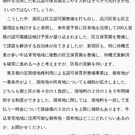
物件を活用した私立認可保育園をふやす方針はそろそろ先行きが危
ういのではないでしょうか。
こうした中、港区は区立認可園整備を打ち出し、品川区長も区立
園増設を検討すると表明し、来年度予算に区有地を活用して200人規
模の認可園建設検討予算が盛り込まれました。区立保育園を整備し
て課題を解決する自治体が出てきましたが、新宿区も、特に待機児
童が多い牛込箪笥地域に複数の区立保育園を整備し、待機児童解消
を確実に進めるべきと考えますが、区長の見解を伺います。
東京都の定期借地権利用による認可保育所整備事業は、都有地が
一番条件がよく、国有地や民有地についても補助が拡大しました。
どちらも都と区が各４分の１負担し、借地料の２分の１を５年間補
助する制度ができました。国有地に関しては、借地料を一括して支
払う一時金について路線価の２分の１を上限に補助もあります。牛
込箪笥地域に活用可能な都有地・国有地はどこにどれぐらいあるの
か、お聞かせください。