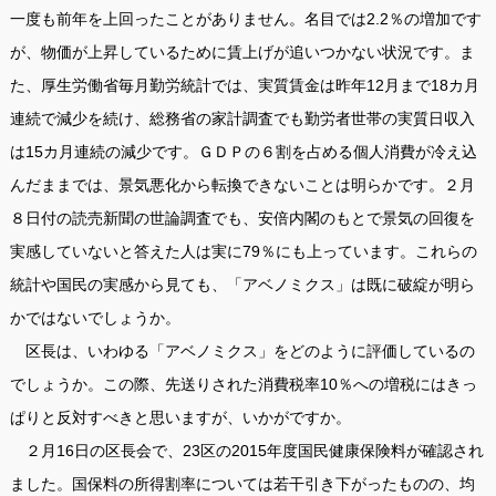
一度も前年を上回ったことがありません。名目では2.2％の増加です
が、物価が上昇しているために賃上げが追いつかない状況です。ま
た、厚生労働省毎月勤労統計では、実質賃金は昨年12月まで18カ月
連続で減少を続け、総務省の家計調査でも勤労者世帯の実質日収入
は15カ月連続の減少です。ＧＤＰの６割を占める個人消費が冷え込
んだままでは、景気悪化から転換できないことは明らかです。２月
８日付の読売新聞の世論調査でも、安倍内閣のもとで景気の回復を
実感していないと答えた人は実に79％にも上っています。これらの
統計や国民の実感から見ても、「アベノミクス」は既に破綻が明ら
かではないでしょうか。
区長は、いわゆる「アベノミクス」をどのように評価しているの
でしょうか。この際、先送りされた消費税率10％への増税にはきっ
ぱりと反対すべきと思いますが、いかがですか。
２月16日の区長会で、23区の2015年度国民健康保険料が確認され
ました。国保料の所得割率については若干引き下がったものの、均