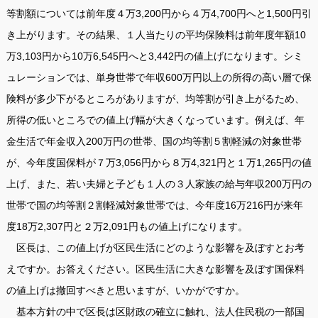
等割額については前年度４万3,200円から４万4,700円へと1,500円引
き上がります。その結果、１人当たりの平均保険料は前年度年額10
万3,103円から10万6,545円へと3,442円の値上げになります。シミ
ュレーションでは、単身世帯で年収600万円以上の所得の高い層で保
険料が多少下がるところがありますが、均等割が引き上がるため、
所得の低いところでの値上げ幅が大きくなっています。例えば、年
金生活で年金収入200万円の世帯、国の均等割５割軽減の対象世帯
が、今年度国保料が７万3,056円から８万4,321円と１万1,265円の値
上げ、また、若い夫婦と子ども１人の３人家族の給与年収200万円の
世帯で国の均等割２割軽減対象世帯では、今年度16万216円が来年
度18万2,307円と２万2,091円もの値上げになります。
区長は、この値上げが区民生活にどのような影響を及ぼすとお考
えですか。お答えください。区民生活に大きな影響を及ぼす国保料
の値上げは撤回すべきと思いますが、いかがですか。
基本方針の中で区長は区財政の確立に触れ、法人住民税の一部国