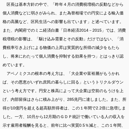
区長は基本方針の中で、「昨年４月の消費税増税の反動などから
個人消費などに弱さがみられ、また為替相場での円安による輸入価
格の高騰など、区民生活への影響も出ています」と述べています。
また、内閣府でのミニ経済白書「日本経済2014－2015」では、消費
税増税の影響は、「駆け込み需要とその反動」だけではない、「消
費税率引き上げによる物価の上昇は実質的な所得の減少をもたら
し、将来にわたって個人消費を抑制する効果を持つ」とはっきり認
めています。
アベノミクスの根本の考え方は、「大企業や富裕層がもうかれ
ば、その恩恵がいずれ庶民の暮らしに回る」というトリクルダウン
という考え方です。円安と株高によって大企業は空前のもうけを上
げ、内部留保はさらに積み上がり、285兆円に達しました。また、所
得が10億円を超える超高額所得者は、この１年間で2.2倍に急増しま
した。一方、10月から12月期のＧＤＰ統計で働いている人の収入を
示す雇用者報酬を見ると、前年に比べ実質0.5％減と、この１年間、