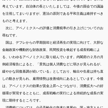
考えています。自治体の長といたしましては、今後の国会での議論
を注視してまいりますが、憲法の原則である平和主義は維持すべき
ものと考えます。
次に、アベノミクスへの評価と消費税率の引き上げについてのお
尋ねです。
国は、デフレからの早期脱却と経済再生の実現に向けて、大胆な
金融政策や機動的な財政政策、民間投資を喚起する成長戦略によ
る、いわゆるアベノミクスに取り組んでいます。内閣府の２月の月
例経済報告によると、「景気は個人消費などに弱さが見られるが、
緩やかな回復基調が続いている」としており、輸出や生産は持ち直
しの動きが見られ、雇用情勢は改善傾向にあるとしています。今後
は、アベノミクスの効果が賃金上昇へとつながり、消費拡大への好
循環が実現するとともに、成長戦略の実行による持続的な成長の実
現に期待するところです。
消費税については、少子高齢化の急速な進展や、国・地方ともに