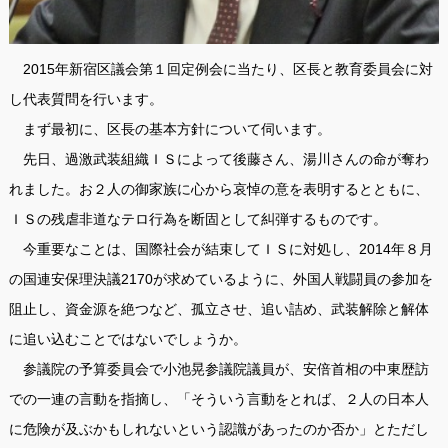
2015年新宿区議会第１回定例会に当たり、区長と教育委員会に対
し代表質問を行います。
まず最初に、区長の基本方針について伺います。
先日、過激武装組織ＩＳによって後藤さん、湯川さんの命が奪わ
れました。お２人の御家族に心から哀悼の意を表明するとともに、
ＩＳの残虐非道なテロ行為を断固として糾弾するものです。
今重要なことは、国際社会が結束してＩＳに対処し、2014年８月
の国連安保理決議2170が求めているように、外国人戦闘員の参加を
阻止し、資金源を絶つなど、孤立させ、追い詰め、武装解除と解体
に追い込むことではないでしょうか。
参議院の予算委員会で小池晃参議院議員が、安倍首相の中東歴訪
での一連の言動を指摘し、「そういう言動をとれば、２人の日本人
に危険が及ぶかもしれないという認識があったのか否か」とただし