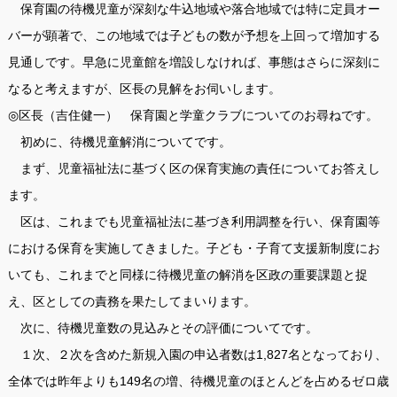
保育園の待機児童が深刻な牛込地域や落合地域では特に定員オー
バーが顕著で、この地域では子どもの数が予想を上回って増加する
見通しです。早急に児童館を増設しなければ、事態はさらに深刻に
なると考えますが、区長の見解をお伺いします。
◎区長（吉住健一） 保育園と学童クラブについてのお尋ねです。
初めに、待機児童解消についてです。
まず、児童福祉法に基づく区の保育実施の責任についてお答えし
ます。
区は、これまでも児童福祉法に基づき利用調整を行い、保育園等
における保育を実施してきました。子ども・子育て支援新制度にお
いても、これまでと同様に待機児童の解消を区政の重要課題と捉
え、区としての責務を果たしてまいります。
次に、待機児童数の見込みとその評価についてです。
１次、２次を含めた新規入園の申込者数は1,827名となっており、
全体では昨年よりも149名の増、待機児童のほとんどを占めるゼロ歳