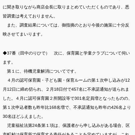
に聞き取りながら商店会長に取りまとめていただくものであり、悉
皆調査は考えておりません。
また、調査結果については、御指摘のとおり今後の施策に十分反
映させてまいります。
◆37番（田中のりひで） 次に、保育園と学童クラブについて伺い
ます。
第１に、待機児童解消についてです。
４月の認可保育園・子ども園・保育ルームの第１次申し込みが12
月12日に締め切られ、２月18日付で457名に不承諾通知が送られま
した。４月に認可保育園２所開設等で301名定員増となったものの、
第１次申込者数も昨年比168名増で、不承諾通知も昨年の426名より
30名ほどふえました。
児童福祉法第24条第１項は、保護者から申し込みがある場合、区
市町村は保育所で保育する責任があることを定めていますが、これ