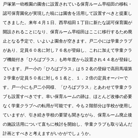
戸塚第一幼稚園の園舎に設置されている保育ルーム早稲田の移転・
認可保育園化が実現した暁には園舎を活用して設置すべきと提案し
てきました。来年４月１日、西早稲田１丁目に新たな認可保育園が
開設されることになり、保育ルーム早稲田はここに移行するため廃
止となる予定で、いよいよ園舎が空きます。戸二小には学童クラブ
があり、定員６０名に対し７６名が登録し、これに加えて学童クラ
ブ機能付き「ひろばプラス」も昨年度から設置され４４名が登録し
ています。戸一小の「ひろばプラス」は５２名の登録で高田馬場第
２学童が定員５０名に対し６１名と、１．２倍の定員オーバーで
す。戸一小にも戸二小同様、「ひろばプラス」とあわせて学童クラ
ブも設置すべきです。幸い保育ルームの跡は、ほとんど改修の必要
なく学童クラブへの転用が可能です。今も２階部分は学校が使用し
ていますが、引き続き学校の要望も聞きながら、保育ルーム廃止後
の施設活用について直ちに検討を開始し、学童クラブも取り込んだ
計画とすべきと考えますがいかがでしょうか。