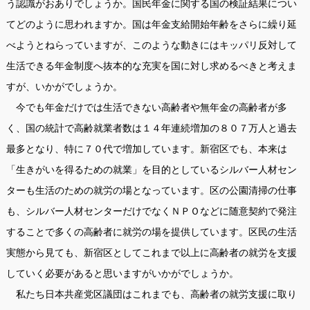
う認識がおありでしょうか。国民年金に関する国の検証結果につい
てどのように思われますか。国は年金支給開始年齢をさらに繰り延
べようとねらっていますが、このような動きにはキッパリ反対して
生活できる年金制度へ抜本的な充実を国に対し求めるべきと考えま
すが、いかがでしょうか。
今でも年金だけでは生活できない高齢者や無年金の高齢者が多
く、国の統計で高齢就業者数は１４年連続増加の８０７万人と過去
最多となり、特に７０代で増加しています。新宿区でも、本来は
「生きがいを得るための就業」を目的としているシルバー人材セン
ターも生活のための就労の場となっています。区の公園清掃の仕事
も、シルバー人材センターだけでなくＮＰＯなどに随意契約で発注
することで多くの高齢者に就労の場を提供しています。区民の生活
実態から見ても、新宿区としてこれまで以上に高齢者の就労を支援
していく必要があると思いますがいかがでしょうか。
私たち日本共産党区議団はこれまでも、高齢者の就労支援に取り