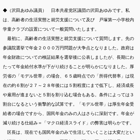
◆（沢田あゆみ議員） 日本共産党区議団の沢田あゆみです。私
は、高齢者の生活実態と就労支援について及び 戸塚第一小学校内
学童クラブの設置について一般質問いたします。
最初に、高齢者の生活実態と就労支援について質問します。先の
参議院選挙で年金２０００万円問題が大争点となりました。政府は
年金財政についての検証結果を選挙後に公表しましたが、長期にわ
たって年金給付水準が下がり続けることが明らかになりました。厚
労省の「モデル世帯」の場合、６５歳時点での「所得代替率」は現
在の約６割が２７～２８年後には５割程度にまで低下し、経済成長
や雇用が進まないと５割を割り込む場合もある。条件によっては３
割台になるという衝撃的な試算です。「モデル世帯」は厚生年金受
給者の場合ですから、国民年金のみの人はさらに深刻です。年金が
減り続ける仕組み＝「マクロ経済スライド」の弊害は明らかです。
区長は、現在でも国民年金のみで生活していくことは大変だとい