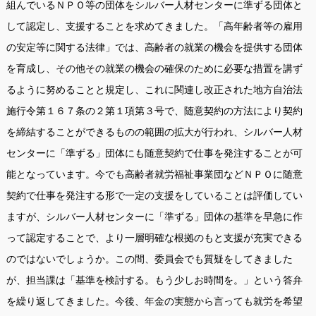
組んでいるＮＰＯ等の団体をシルバー人材センターに準ずる団体と
して認定し、支援することを求めてきました。「高年齢者等の雇用
の安定等に関する法律」では、高齢者の就業の機会を提供する団体
を育成し、その他その就業の機会の確保のために必要な措置を講ず
るように努めることと規定し、これに関連し改正された地方自治法
施行令第１６７条の２第１項第３号で、随意契約の方法により契約
を締結することができるものの範囲の拡大が行われ、シルバー人材
センターに「準ずる」団体にも随意契約で仕事を発注することが可
能となっています。今でも高齢者就労福祉事業団などＮＰＯに随意
契約で仕事を発注する形で一定の支援をしていることは評価してい
ますが、シルバー人材センターに「準ずる」団体の基準を早急に作
って認定することで、より一層明確な根拠のもと支援が充実できる
のではないでしょうか。この間、委員会でも質疑をしてきました
が、担当課は「基準を検討する。もう少しお時間を。」という答弁
を繰り返してきました。今後、年金の実態から言っても就労を希望