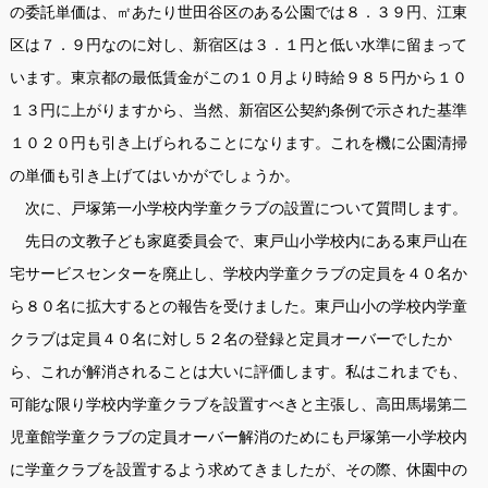
の委託単価は、㎡あたり世田谷区のある公園では８．３９円、江東
区は７．９円なのに対し、新宿区は３．１円と低い水準に留まって
います。東京都の最低賃金がこの１０月より時給９８５円から１０
１３円に上がりますから、当然、新宿区公契約条例で示された基準
１０２０円も引き上げられることになります。これを機に公園清掃
の単価も引き上げてはいかがでしょうか。
次に、戸塚第一小学校内学童クラブの設置について質問します。
先日の文教子ども家庭委員会で、東戸山小学校内にある東戸山在
宅サービスセンターを廃止し、学校内学童クラブの定員を４０名か
ら８０名に拡大するとの報告を受けました。東戸山小の学校内学童
クラブは定員４０名に対し５２名の登録と定員オーバーでしたか
ら、これが解消されることは大いに評価します。私はこれまでも、
可能な限り学校内学童クラブを設置すべきと主張し、高田馬場第二
児童館学童クラブの定員オーバー解消のためにも戸塚第一小学校内
に学童クラブを設置するよう求めてきましたが、その際、休園中の