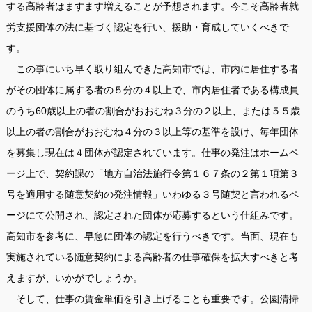
する高齢者はますます増えることが予想されます。今こそ高齢者就
労支援団体の法に基づく認定を行い、援助・育成していくべきで
す。
この事にいち早く取り組んできた高知市では、市内に居住する者
がその団体に属する者の５分の４以上で、市内居住者である構成員
のうち60歳以上の者の割合がおおむね３分の２以上、または５５歳
以上の者の割合がおおむね４分の３以上等の基準を設け、毎年団体
を募集し現在は４団体が認定されています。仕事の発注はホームペ
ージ上で、契約課の「地方自治法施行令第１６７条の２第１項第３
号を適用する随意契約の発注情報」いわゆる３号随契と言われるペ
ージにて公開され、認定された団体が応募するという仕組みです。
高知市を参考に、早急に団体の認定を行うべきです。当面、現在も
実施されている随意契約による高齢者の仕事確保を拡大すべきと考
えますが、いかがでしょうか。
そして、仕事の賃金単価を引き上げることも重要です。公園清掃